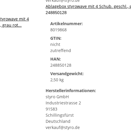
verkauf@styro.de
Ablagebox styrowave mit 4 Schub. geschl.
248850128
Artikelnummer:
8019868
GTIN:
nicht
zutreffend
HAN:
248850128
Versandgewicht:
2,50 kg
Herstellerinformationen:
styro GmbH
Industriestrasse 2
91583
Schillingsfürst
Deutschland
verkauf@styro.de