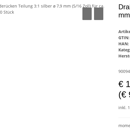
Dra
mm 
Arti
GTIN:
HAN:
Kateg
Herste
90094
€ 
(€ 
inkl. 
momen