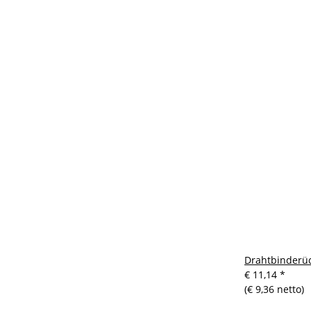
Drahtbinderück
€ 11,14
*
(€ 9,36 netto)