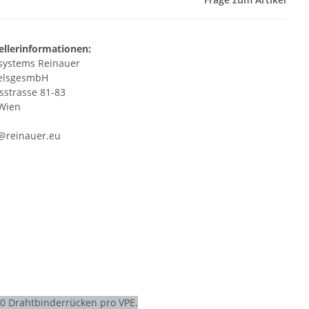
ellerinformationen:
ystems Reinauer
elsgesmbH
isstrasse 81-83
Wien
e@reinauer.eu
00 Drahtbinderrücken pro VPE.