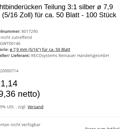
htbinderücken Teilung 3:1 silber ø 7,9
(5/16 Zoll) für ca. 50 Blatt - 100 Stück
kelnummer:
8017290
nicht zutreffend
GWT00146
orie:
ø 7,9 mm (5/16") für ca. 50 Blatt
ller/ Lieferant:
RECOsystems Reinauer HandelsgesmbH
20000714
11,14
9,36 netto)
19% USt. , zzgl.
Versand
tan nicht verfügbar
Frage zum Artikel