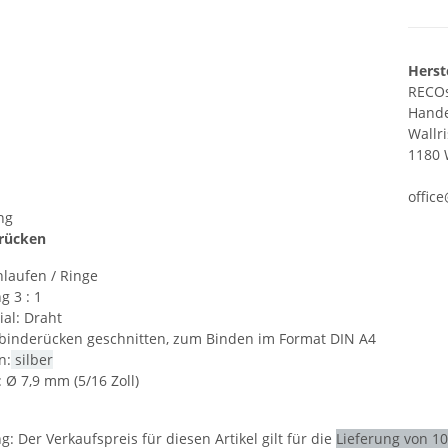
Herst
RECOs
Hand
Wallr
1180 
offic
ng
rücken
hlaufen / Ringe
g 3 : 1
ial:
Draht
binderücken geschnitten, zum Binden im Format DIN A4
n:
silber
:
Ø 7,9 mm (5/16 Zoll)
ng:
Der Verkaufspreis für diesen Artikel gilt für die
Lieferung von 1