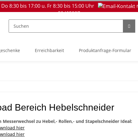
 Do 8:30 bis 17:00 u. Fr 8:30 bis 15:00 Uhr
53405237
geschenke
Erreichbarkeit
Produktanfrage-Formular
ad Bereich Hebelschneider
 Messerwechsel zu Hebel,- Rollen,- und Stapelschneider Ideal:
wnload hier
wnload hier