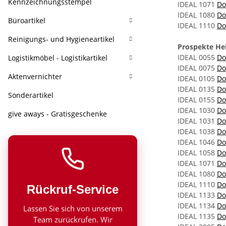
Kennzeichnungsstempel
IDEAL 1071
Do
IDEAL 1080
Do
Büroartikel
IDEAL 1110
Do
Reinigungs- und Hygieneartikel
Prospekte Heb
IDEAL 0055
Do
Logistikmöbel - Logistikartikel
IDEAL 0075
Do
Aktenvernichter
IDEAL 0105
Do
IDEAL 0135
Do
Sonderartikel
IDEAL 0155
Do
IDEAL 1030
Do
give aways - Gratisgeschenke
IDEAL 1031
Do
IDEAL 1038
Do
IDEAL 1046
Do
IDEAL 1058
Do
IDEAL 1071
Do
IDEAL 1080
Do
IDEAL 1110
Do
Rückruf-Service
IDEAL 1133
Do
IDEAL 1134
Do
Lassen Sie sich von unserem
IDEAL 1135
Do
Team zurückrufen. Wir