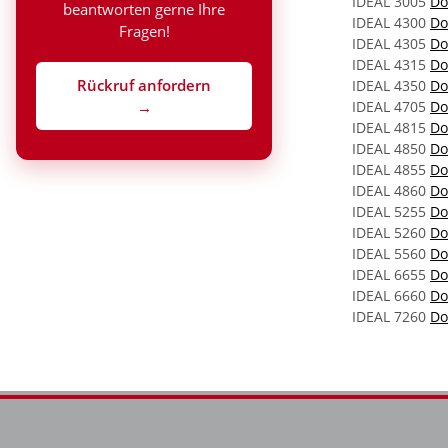
IDEAL 3005
Do
beantworten gerne Ihre
IDEAL 4300
Do
Fragen!
IDEAL 4305
Do
IDEAL 4315
Do
Rückruf anfordern
IDEAL 4350
Do
→
IDEAL 4705
Do
IDEAL 4815
Do
IDEAL 4850
Do
IDEAL 4855
Do
IDEAL 4860
Do
IDEAL 5255
Do
IDEAL 5260
Do
IDEAL 5560
Do
IDEAL 6655
Do
IDEAL 6660
Do
IDEAL 7260
Do