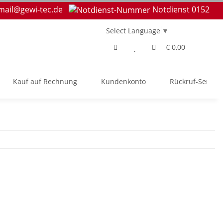
mail@gewi-tec.de
Notdienst 0152
Select Language
▼
€ 0,00
Kauf auf Rechnung
Kundenkonto
Rückruf-Service