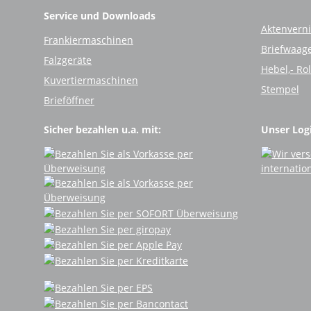
Service und Downloads
Aktenverni
Frankiermaschinen
Briefwaag
Falzgeräte
Hebel,- Ro
Kuvertiermaschinen
Stempel
Brieföffner
Sicher bezahlen u.a. mit:
Unser Logi