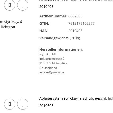
2010405
Artikelnummer:
8002698
GTIN:
7612176102377
HAN:
2010405
Versandgewicht:
6,20 kg
Herstellerinformationen:
styro GmbH
Industriestrasse 2
91583 Schillingsfürst
Deutschland
verkauf@styro.de
Ablagesystem styrokay, 9 Schub. geschl. lic
2010605