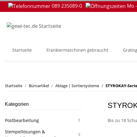
089 235089-0
Mo -
Startseite
Frankiermaschinen gebraucht
Gratis
Startseite
Büroartikel
Ablage | Sortiersysteme
STYROKAY-Seri
STYROKA
Kategorien
Postbearbeitung
Bis zu 18 Sch
Stempellösungen &