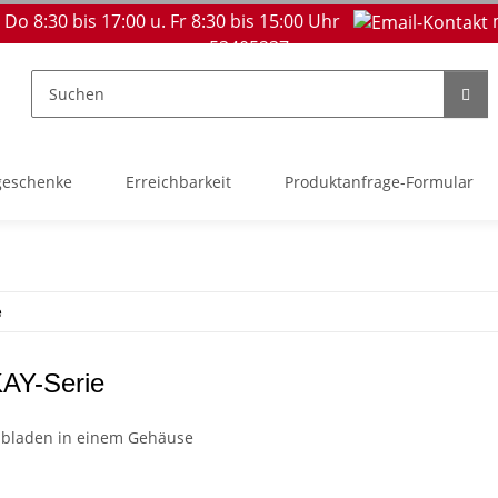
 Do 8:30 bis 17:00 u. Fr 8:30 bis 15:00 Uhr
53405237
geschenke
Erreichbarkeit
Produktanfrage-Formular
e
Y-Serie
ubladen in einem Gehäuse