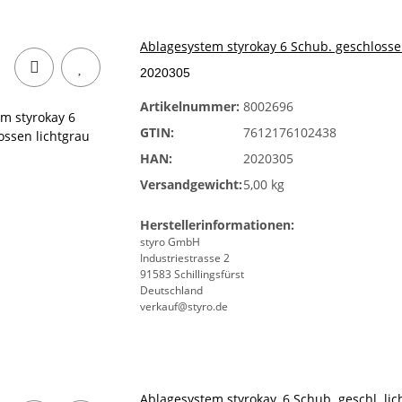
Ablagesystem styrokay 6 Schub. geschloss
2020305
Artikelnummer:
8002696
GTIN:
7612176102438
HAN:
2020305
Versandgewicht:
5,00 kg
Herstellerinformationen:
styro GmbH
Industriestrasse 2
91583 Schillingsfürst
Deutschland
verkauf@styro.de
Ablagesystem styrokay, 6 Schub. geschl. lic