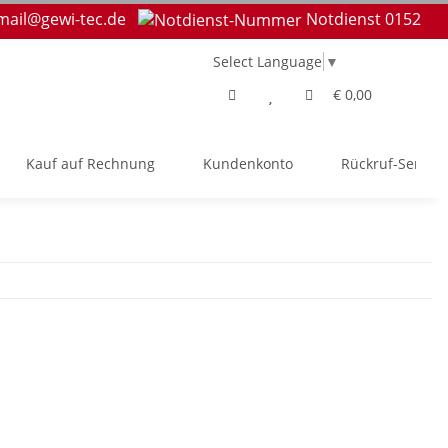
mail@gewi-tec.de
Notdienst 0152
Select Language
▼
€ 0,00
Kauf auf Rechnung
Kundenkonto
Rückruf-Service