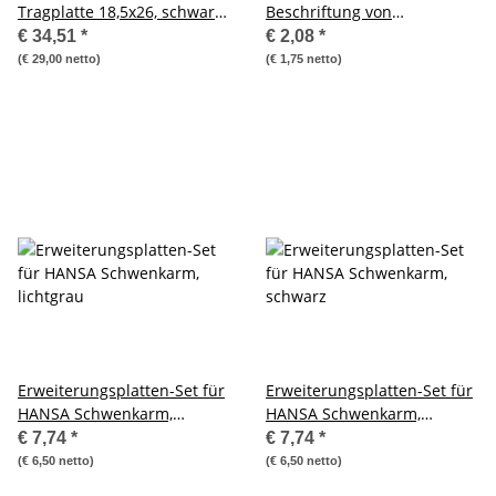
Tragplatte 18,5x26, schwarz
Beschriftung von
/ aluminium eloxiert
Schwenkflügler
€ 34,51
*
€ 2,08
*
(€ 29,00 netto)
(€ 1,75 netto)
Erweiterungsplatten-Set für
Erweiterungsplatten-Set für
HANSA Schwenkarm,
HANSA Schwenkarm,
lichtgrau
schwarz
€ 7,74
*
€ 7,74
*
(€ 6,50 netto)
(€ 6,50 netto)