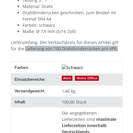
Teilung 3 : 1
Material:
Draht
Drahtbinderücken geschnitten, zum Binden im
Format DIN A4
Farben:
schwarz
Maße:
Ø 7,9 mm (5/16 Zoll)
Lieferumfang:
Der Verkaufspreis für diesen Artikel gilt
für die
Lieferung von 100 Drahtbinderrücken pro VPE.
Produkteigenschaft
Wert
Farben:
Büro
Home Office
Einsatzbereiche:
1,46 kg
Versandgewicht:
100,00 Stück
Inhalt:
Die angegebenen
Lieferzeiten sind
maximale
Lieferzeiten innerhalb
Deutschlands
.