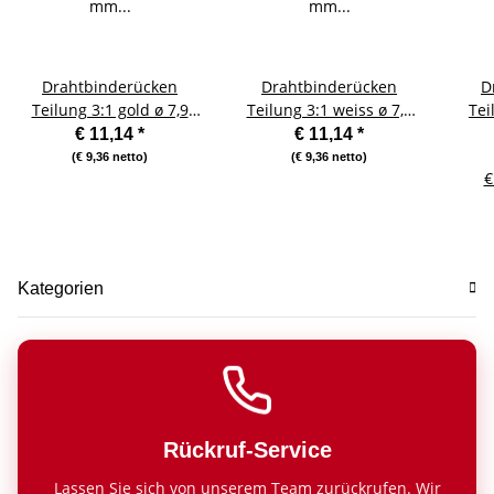
Drahtbinderücken
Drahtbinderücken
D
Teilung 3:1 gold ø 7,9
Teilung 3:1 weiss ø 7,9
Tei
mm (5/16 Zoll) für ca. 50
mm (5/16 Zoll) für ca. 50
mm (
€ 11,14
*
€ 11,14
*
Blatt - 100 Stück
Blatt - 100 Stück
(€ 9,36 netto)
(€ 9,36 netto)
€
Kategorien
Rückruf-Service
Lassen Sie sich von unserem Team zurückrufen. Wir