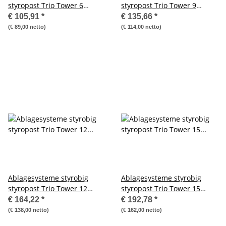
styropost Trio Tower 6
styropost Trio Tower 9
Fächer Ablagebox
Fächer Ablagebox
€ 105,91
*
€ 135,66
*
Ablagefach
Ablagefach
(€ 89,00 netto)
(€ 114,00 netto)
Ablagesysteme styrobig
Ablagesysteme styrobig
styropost Trio Tower 12
styropost Trio Tower 15
Fächer Ablagebox
Fächer Ablagebox
€ 164,22
*
€ 192,78
*
Ablagefach
Ablagefach
(€ 138,00 netto)
(€ 162,00 netto)