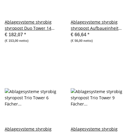
Ablagesysteme styrobig
Ablagesysteme styrobig
styropost Duo Tower 14
styropost Aufbaueinheit
Fächer Ablagebox
Duo-Tower, 2Bx2H, 4 Fächer
€ 182,07
*
€ 66,64
*
Ablagefach
(€ 153,00 netto)
(€ 56,00 netto)
Ablagesysteme styrobig
Ablagesysteme styrobig