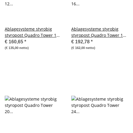
Ablagesysteme styrobig
Ablagesysteme styrobig
styropost Quadro Tower 12
styropost Quadro Tower 16
Fächer Ablagebox
Fächer Ablagebox
€ 160,65
*
€ 192,78
*
Ablagefach
Ablagefach
(€ 135,00 netto)
(€ 162,00 netto)