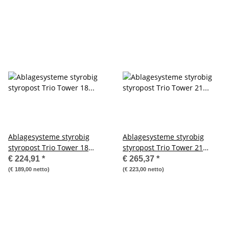
Ablagesysteme styrobig
Ablagesysteme styrobig
styropost Trio Tower 18
styropost Trio Tower 21
Fächer Ablagebox
Fächer Ablagebox
€ 224,91
*
€ 265,37
*
Ablagefach
Ablagefach
(€ 189,00 netto)
(€ 223,00 netto)