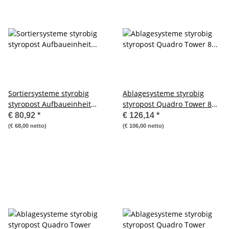
Sortiersysteme styrobig
Ablagesysteme styrobig
styropost Aufbaueinheit
styropost Quadro Tower 8
Trio-Tower, 3Bx3H, 6 Fächer
Fächer Ablagebox
€ 80,92
*
€ 126,14
*
Ablagefach
(€ 68,00 netto)
(€ 106,00 netto)