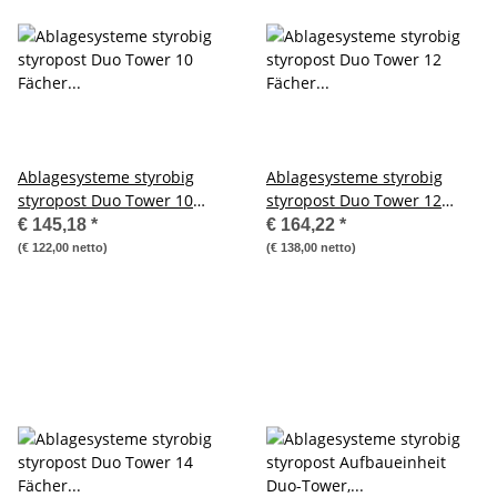
Ablagesysteme styrobig
Ablagesysteme styrobig
styropost Duo Tower 10
styropost Duo Tower 12
Fächer Ablagebox
Fächer Ablagebox
€ 145,18
*
€ 164,22
*
Ablagefach
Ablagefach
(€ 122,00 netto)
(€ 138,00 netto)