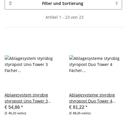
Filter und Sortierung
Artikel 1 - 23 von 23
Ablagesystem styrobig
Ablagesysteme styrobig
styropost Uno Tower 3
styropost Duo Tower 4
Fächer Ablagebox
Fächer Ablagebox
€ 54,86
*
€ 81,22
*
Ablagefach
Ablagefach
(€ 46,10 netto)
(€ 68,25 netto)