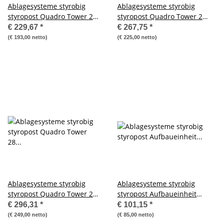
Ablagesysteme styrobig
Ablagesysteme styrobig
styropost Quadro Tower 20
styropost Quadro Tower 24
Fächer Ablagebox
Fächer Ablagebox
€ 229,67
*
€ 267,75
*
Ablagefach
Ablagefach
(€ 193,00 netto)
(€ 225,00 netto)
Ablagesysteme styrobig
Ablagesysteme styrobig
styropost Quadro Tower 28
styropost Aufbaueinheit
Fächer Ablagebox
Quadro-Tower, 4Bx2H, 8
€ 296,31
*
€ 101,15
*
Ablagefach
Fächer
(€ 249,00 netto)
(€ 85,00 netto)