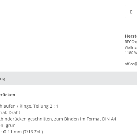
Herst
RECOsy
Wallris
1180 W
office
ung
erücken
hlaufen / Ringe, Teilung 2 : 1
ial:
Draht
tbinderücken geschnitten, zum Binden im Format DIN A4
en:
grün
e:
Ø 11 mm (7/16 Zoll)