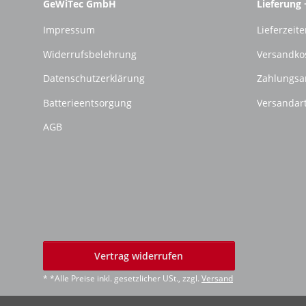
GeWiTec GmbH
Lieferung 
Impressum
Lieferzeite
Widerrufsbelehrung
Versandko
Datenschutzerklärung
Zahlungsa
Batterieentsorgung
Versandar
AGB
Vertrag widerrufen
* *Alle Preise inkl. gesetzlicher USt., zzgl.
Versand