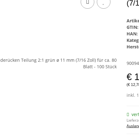
(7/1
Arti
GTIN:
HAN:
Kateg
Herste
90094
€ 
(€ 12,7
inkl. 
ver
Lieferz
Auslan