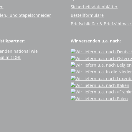
en
Sicherheitsdatenblätter
llen,- und Stapelschneider
Bestellformulare
Briefschließer & Briefzählmas
stikpartner:
Wir versenden u.a. nach: