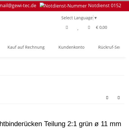
mail@gewi-tec.de
Notdienst 0152
Select Language
▼
€ 0,00
Kauf auf Rechnung
Kundenkonto
Rückruf-Service
htbinderücken Teilung 2:1 grün ø 11 mm