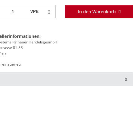
In den Warenkorb
VPE
ellerinformationen:
stems Reinauer HandelsgesmbH
strasse 81-83
ien
@reinauer.eu