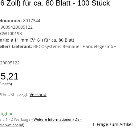
6 Zoll) für ca. 80 Blatt - 100 Stück
kelnummer:
8017344
9009420005122
GWT00198
orie:
ø 11 mm (7/16") für ca. 80 Blatt
ller/ Lieferant:
RECOsystems Reinauer HandelsgesmbH
20005122
15,21
8 netto)
19% USt. , zzgl.
Versand
fügbar
eit:
1 - 2 Werktage
- Weitere Informationen
(DE -
Frage zum Artikel
d abweichend)