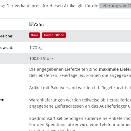
ng:
Der Verkaufspreis für diesen Artikel gilt für die
Lieferung von 1
eigenschaft
Büro
Home Office
ereiche:
1,70 kg
ewicht:
100,00 Stück
Die angegebenen Lieferzeiten sind
maximale Liefer
Betriebsferien, Feiertage, ec. können die angegeben
Artikel mit Paketversand werden i.d. Regel kurzfristi
Warenlieferungen werden teilweise ab Herstellerla
ten:
angegebene Lieferadressen an das Auslieferlager un
Speditionsartikel benötigen zudem eine Anliefermög
Für den Speditionsfahrer wird eine Telefonnummer 
vereinbart werden kann.