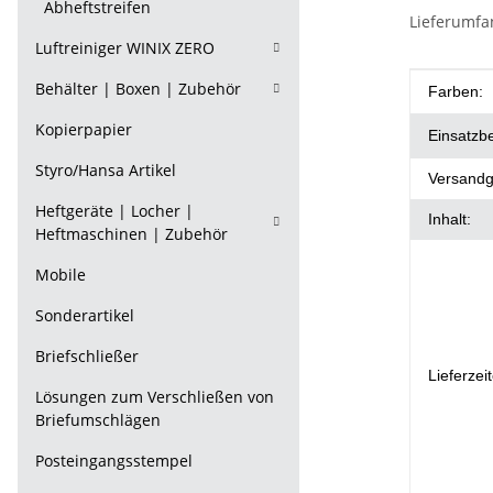
Abheftstreifen
Lieferumfa
Luftreiniger WINIX ZERO
Behälter | Boxen | Zubehör
Produkt
Wert
Farben:
Kopierpapier
Einsatzb
Styro/Hansa Artikel
Versandg
Heftgeräte | Locher |
Inhalt:
Heftmaschinen | Zubehör
Mobile
Sonderartikel
Briefschließer
Lieferzei
Lösungen zum Verschließen von
Briefumschlägen
Posteingangsstempel