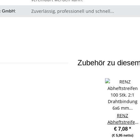
Zuverlässig, professionell und schnell...
c GmbH:
Zubehör zu diesem 
RENZ
Abheftstreifen
100 Stk. 2:1
€ 7,08
*
Drahtbindung
(€ 5,95 netto)