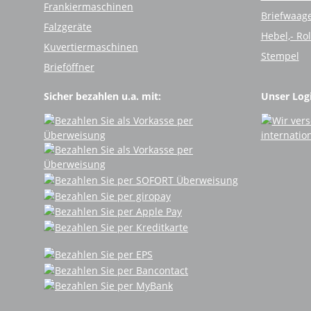
Frankiermaschinen
Briefwaag
Falzgeräte
Hebel,- Ro
Kuvertiermaschinen
Stempel
Brieföffner
Sicher bezahlen u.a. mit:
Unser Logi