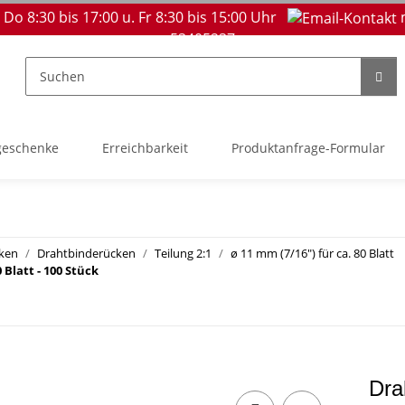
 Do 8:30 bis 17:00 u. Fr 8:30 bis 15:00 Uhr
53405237
geschenke
Erreichbarkeit
Produktanfrage-Formular
cken
Drahtbinderücken
Teilung 2:1
ø 11 mm (7/16") für ca. 80 Blatt
 Blatt - 100 Stück
Dra