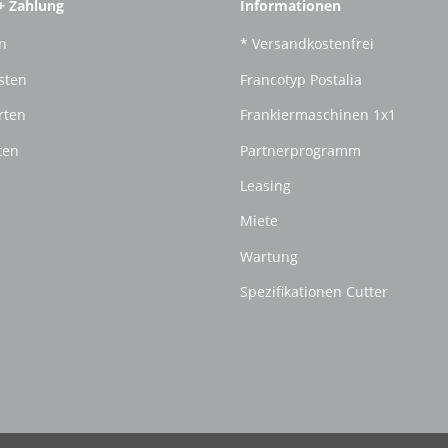
+ Zahlung
Informationen
n
* Versandkostenfrei
sten
Francotyp Postalia
rten
Frankiermaschinen 1x1
ten
Partnerprogramm
Leasing
Miete
Wartung
Spezifikationen Cutter