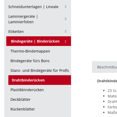
Schneidunterlagen | Lineale
Laminiergeräte |
Laminierfolien
Etiketten
Bindegeräte | Binderücken
Thermo-Bindemappen
Bindegeräte fürs Büro
Beschreib
Stanz- und Bindegeräte für Profis
Drahtbinderücken
Drahtbind
Plastikbinderücken
23 Sc
Mater
Deckblätter
Drah
Farb
Rückenblätter
Maß