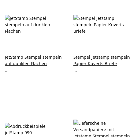
JetStamp Stempel stempeln
Stempel jetstamp stempeln
auf dunklen Flächen
Papier Kuverts Briefe
...
...