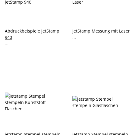
Abdruckbeispiele jetStamp
JetStamp Messung mit Laser
940
...
...
jetstamp Stempel stempeln
jetstamp Stempel stempeln