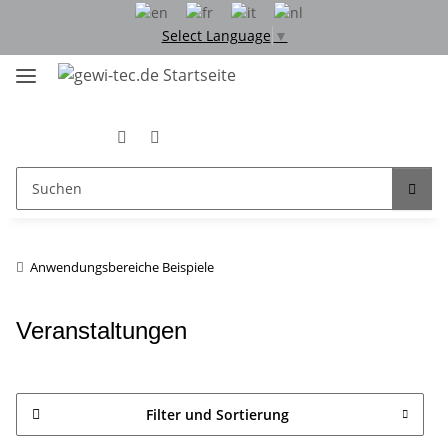
Select Language
▼
Anwendungsbereiche Beispiele
Veranstaltungen
Filter und Sortierung