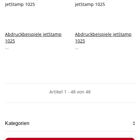
Abdruckbeispiele jetStamp
Abdruckbeispiele jetStamp
1025
1025
...
...
Artikel 1 - 48 von 48
Kategorien