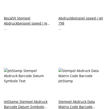
Bezahlt Stempel
Abdruckbeispiel speed i Jet
Abdruckbeispiel speed i Jet
798
798
...
...
JetStamp Stempel Abdruck
Stempel Abdruck Data
Barcode Datum Symbole
Matrix Code Barcode