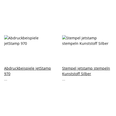
Abdruckbeispiele jetStamp
Stempel jetstamp stempeln
970
Kunststoff Silber
...
...