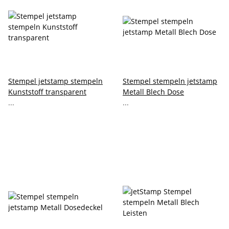
Stempel jetstamp stempeln
Stempel stempeln jetstamp
Kunststoff transparent
Metall Blech Dose
...
...