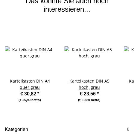
Das könnte Sie auch noch
interessieren...
Karteikasten DIN A4
Karteikasten DIN A5
Kar
quer grau
hoch, grau
€ 30,82
*
€ 23,56
*
(€ 25,90 netto)
(€ 19,80 netto)
Kategorien