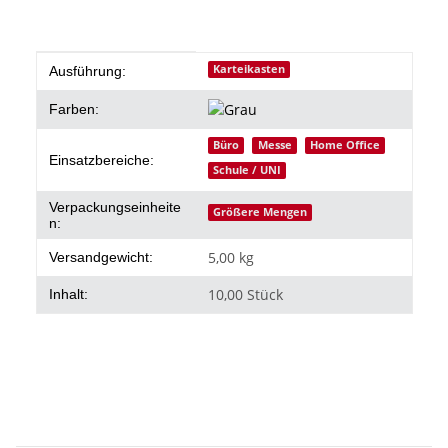
Produkteigenschaft
Wert
Karteikasten
Ausführung:
Farben:
Büro
Messe
Home Office
Einsatzbereiche:
Schule / UNI
Verpackungseinheite
Größere Mengen
n:
5,00 kg
Versandgewicht:
10,00 Stück
Inhalt: