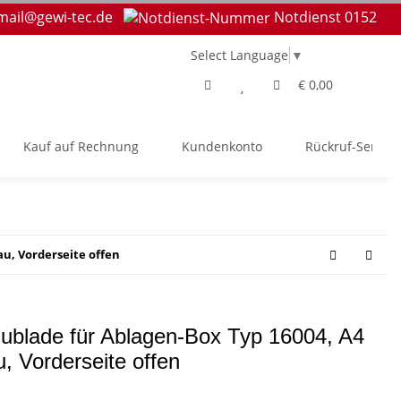
mail@gewi-tec.de
Notdienst 0152
Select Language
▼
€ 0,00
Kauf auf Rechnung
Kundenkonto
Rückruf-Service
au, Vorderseite offen
ublade für Ablagen-Box Typ 16004, A4
u, Vorderseite offen