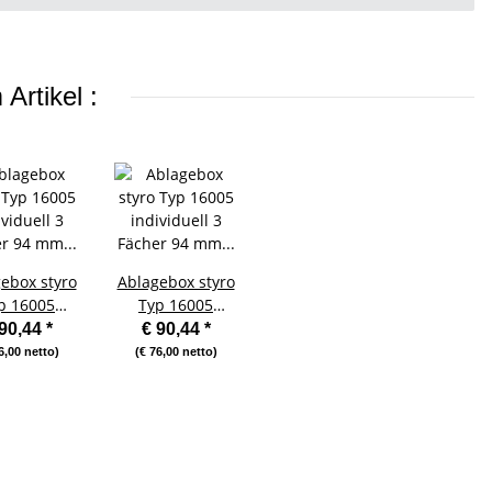
Artikel :
ebox styro
Ablagebox styro
p 16005
Typ 16005
ividuell 3
individuell 3
 90,44
*
€ 90,44
*
her 94 mm
Fächer 94 mm
6,00 netto)
(€ 76,00 netto)
4 grau
A4 grau weiss