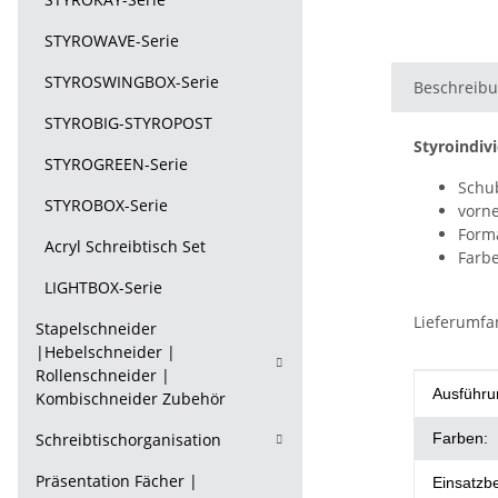
STYROWAVE-Serie
STYROSWINGBOX-Serie
Beschreib
STYROBIG-STYROPOST
Styroindivi
STYROGREEN-Serie
Schub
STYROBOX-Serie
vorne
Forma
Acryl Schreibtisch Set
Farbe
LIGHTBOX-Serie
Lieferumfa
Stapelschneider
|Hebelschneider |
Rollenschneider |
Produkt
Wert
Ausführu
Kombischneider Zubehör
Schreibtischorganisation
Farben:
Präsentation Fächer |
Einsatzb