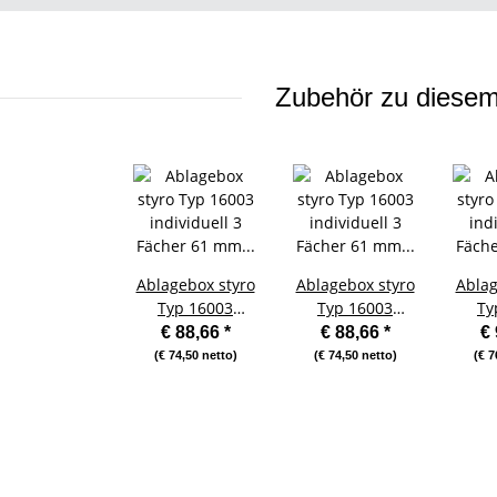
Zubehör zu diesem 
Ablagebox styro
Ablagebox styro
Ablag
Typ 16003
Typ 16003
Ty
individuell 3
individuell 3
ind
€ 88,66
*
€ 88,66
*
€
Fächer 61 mm
Fächer 61 mm
Fäc
(€ 74,50 netto)
(€ 74,50 netto)
(€ 7
A4 grau
A4 grau weiss
A