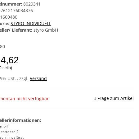
kelnummer:
8029341
7612176034876
1600480
orie:
STYRO INDIVIDUELL
ller/ Lieferant:
styro GmbH
80
14,62
9 netto)
19% USt. , zzgl.
Versand
Frage zum Artikel
entan nicht verfügbar
ellerinformationen:
 GmbH
iestrasse 2
chillingsfürst