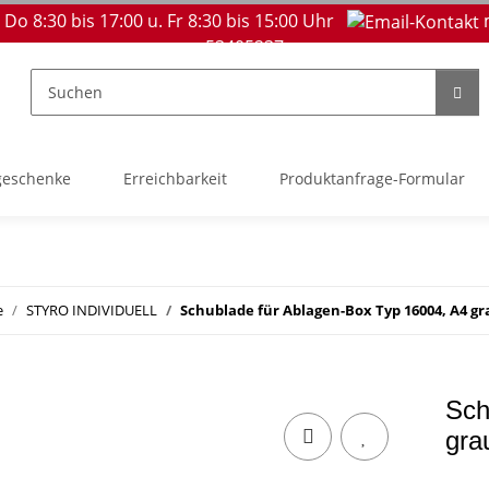
 Do 8:30 bis 17:00 u. Fr 8:30 bis 15:00 Uhr
53405237
geschenke
Erreichbarkeit
Produktanfrage-Formular
e
STYRO INDIVIDUELL
Schublade für Ablagen-Box Typ 16004, A4 gr
Sch
gra