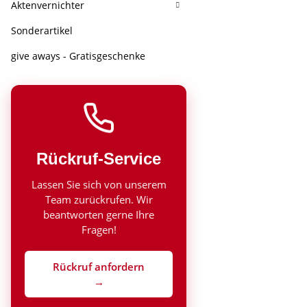
Aktenvernichter
Sonderartikel
give aways - Gratisgeschenke
Rückruf-Service
Lassen Sie sich von unserem
Team zurückrufen. Wir
beantworten gerne Ihre
Fragen!
Rückruf anfordern
→