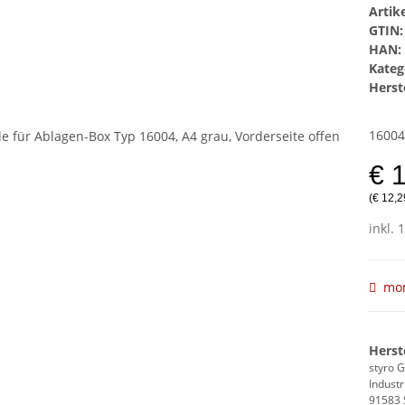
Arti
GTIN:
HAN:
Kateg
Herste
16004
€ 
(€ 12,2
inkl. 
mom
Herst
styro
Industr
91583 S