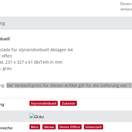
Deutsc
verkau
ung
duell
lade für styroindividuell Ablagen A4
 offen
t, 231 x 327 x 61 (BxTxH) in mm
, grau
ng:
Der Verkaufspreis für diesen Artikel gilt für die Lieferung von 
eigenschaft
StyroIndividuell
Zubehör
ng:
Büro
Messe
Home Office
Universell
ereiche: