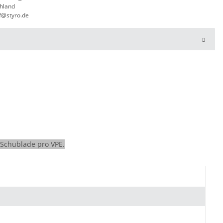
hland
f@styro.de
1 Schublade pro VPE.