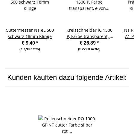
Cuttermesser NT eL 500
Kreisschneider iC 1500
NT Pr
schwarz 18mm Klinge
P, Farbe transparent, ø
A1 P
von 1,8 bis 17 cm
€ 9,40
*
€ 26,89
*
(€ 7,90 netto)
(€ 22,60 netto)
Kunden kauften dazu folgende Artikel: