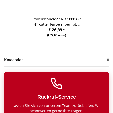
Rollenschneider RO 1000 GP
NT cutter Farbe silber rot, ø
45 mm Klinge
€ 26,89
*
(€ 22,60 netto)
Kategorien
Rückruf-Service
Lassen Sie sich von unserem Team zurückrufen. Wir
beantworten gerne Ihre Fragen!