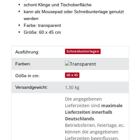
schont Klinge und Tischoberfläche
kann als Mousepad oder Schreibunterlage genutzt
werden
Farbe: transparent
Größe: 60 x 45 cm
Produkteigenschaft
Wert
Schneidunterlagen
Ausführung:
Farben:
60 x 45
Göße in cm:
1,30 kg
Versandgewicht:
Die angegebenen
Lieferzeiten sind
maximale
Lieferzeiten innerhalb
Deutschlands
.
Betriebsferien, Feiertage, ec.
können die angegebenen
Lieferzeiten beeinflussen.