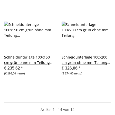
Schneidunterlage 100x150
Schneidunterlage 100x200
cm grün ohne mm Teilung
cm grün ohne mm Teilung
Schneidematte cutter
Schneidematte cutter
€ 235,62
*
€ 326,06
*
Messer
Messer
(€ 198,00 netto)
(€ 274,00 netto)
Artikel 1 - 14 von 14