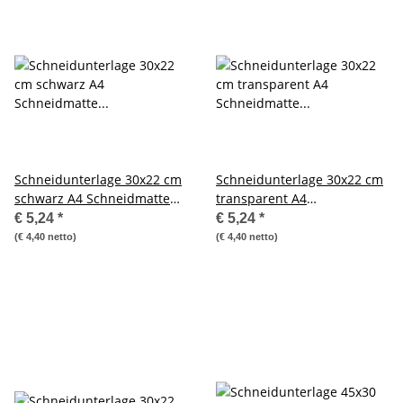
Schneidunterlage 30x22 cm
Schneidunterlage 30x22 cm
schwarz A4 Schneidmatte
transparent A4
Sonderposten
Schneidmatte Sonderposten
€ 5,24
*
€ 5,24
*
(€ 4,40 netto)
(€ 4,40 netto)