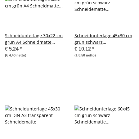
Schneidunterlage 30x22 cm
Schneidunterlage 45x30 cm
grün A4 Schneidmatte
grün schwarz
Sonderposten
Schneidematte Messer
€ 5,24
*
€ 10,12
*
(€ 4,40 netto)
(€ 8,50 netto)