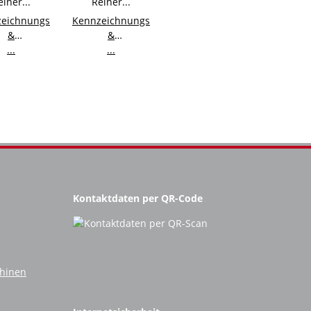
eichnungsstempel
Kennzeichnungsstempel
&
&
ngsstempel
...
Eingangsstempel
...
r jetStamp
Reiner jetStamp
790
792
Kontaktdaten per QR-Code
chinen