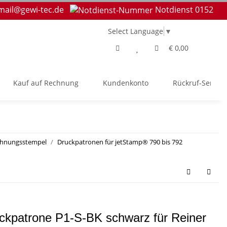
mail@gewi-tec.de
Notdienst 0152
Select Language
▼
€ 0,00
Kauf auf Rechnung
Kundenkonto
Rückruf-Service
chnungsstempel
Druckpatronen für jetStamp® 790 bis 792
ckpatrone P1-S-BK schwarz für Reiner