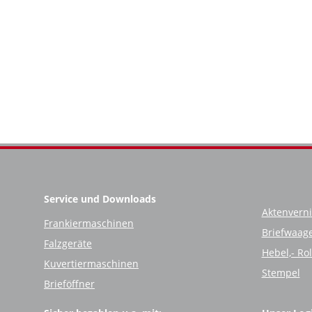
Service und Downloads
Aktenverni
Frankiermaschinen
Briefwaag
Falzgeräte
Hebel,- Ro
Kuvertiermaschinen
Stempel
Brieföffner