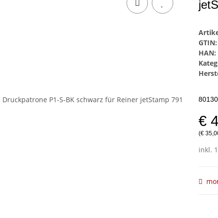
jet
Arti
GTIN:
HAN:
Kateg
Herste
8013
€ 
(€ 35,0
inkl. 
mom