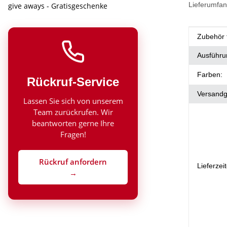
Lieferumfan
give aways - Gratisgeschenke
Produkt
Wert
Zubehör 
Ausführu
Farben:
Rückruf-Service
Versandg
Lassen Sie sich von unserem
Team zurückrufen. Wir
beantworten gerne Ihre
Fragen!
Rückruf anfordern
Lieferzei
→