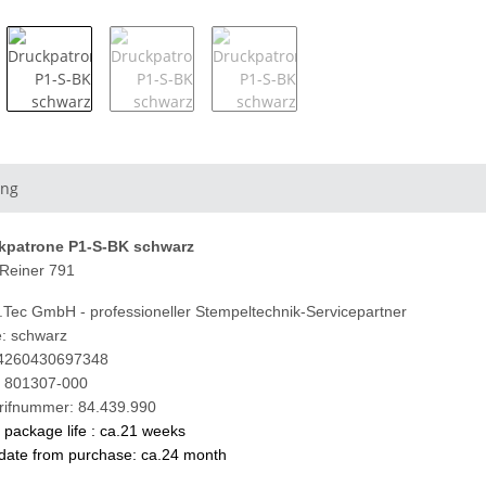
ung
ckpatrone P1-S-BK schwarz
 Reiner 791
Tec GmbH - professioneller Stempeltechnik-Servicepartner
: schwarz
4260430697348
. 801307-000
arifnummer: 84.439.990
f package life : ca.21 weeks
 date from purchase
: ca.24 month