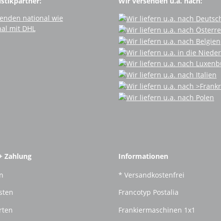
stikpartner:
Wir versenden u.a. nach:
+ Zahlung
Informationen
n
* Versandkostenfrei
sten
Francotyp Postalia
rten
Frankiermaschinen 1x1