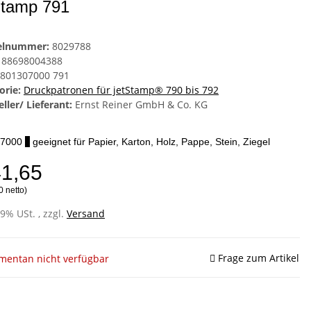
Stamp 791
kelnummer:
8029788
88698004388
801307000 791
orie:
Druckpatronen für jetStamp® 790 bis 792
ller/ Lieferant:
Ernst Reiner GmbH & Co. KG
07000
x
geeignet für Papier, Karton, Holz, Pappe, Stein, Ziegel
41,65
0 netto)
19% USt. , zzgl.
Versand
Frage zum Artikel
entan nicht verfügbar