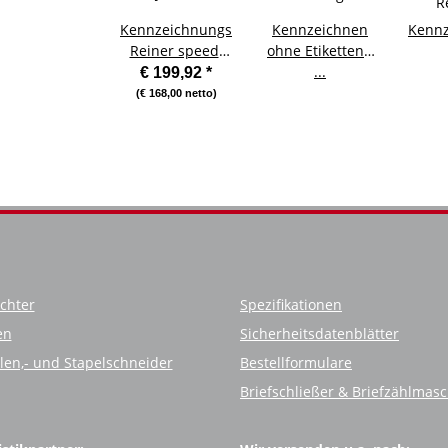
Kennzeichnungsstempel
Kennzeichnen
Kennz
Reiner speedi
ohne Etiketten -
Jet798
mit excel
...
Einga
€ 199,92
*
Anbindung.......
Reine
(€ 168,00 netto)
chter
Spezifikationen
en
Sicherheitsdatenblätter
llen,- und Stapelschneider
Bestellformulare
Briefschließer & Briefzählmas