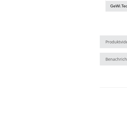
GeWi.Te
Produktvid
Benachrich