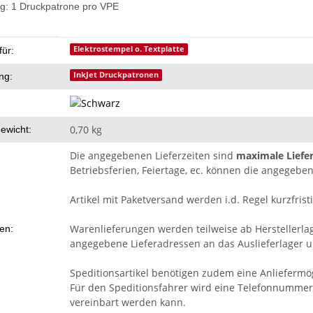
g: 1 Druckpatrone pro VPE
eigenschaft
Elektrostempel o. Textplatte
für:
InkJet Druckpatronen
ng:
0,70 kg
ewicht:
Die angegebenen Lieferzeiten sind
maximale Liefer
Betriebsferien, Feiertage, ec. können die angegeben
Artikel mit Paketversand werden i.d. Regel kurzfristi
Warenlieferungen werden teilweise ab Herstellerla
ten:
angegebene Lieferadressen an das Auslieferlager un
Speditionsartikel benötigen zudem eine Anliefermög
Für den Speditionsfahrer wird eine Telefonnummer 
vereinbart werden kann.