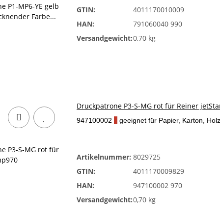
GTIN:
4011170010009
HAN:
791060040 990
Versandgewicht:
0,70 kg
Druckpatrone P3-S-MG rot für Reiner jetS
947100002
x
geeignet für Papier, Karton, Hol
Artikelnummer:
8029725
GTIN:
4011170009829
HAN:
947100002 970
Versandgewicht:
0,70 kg