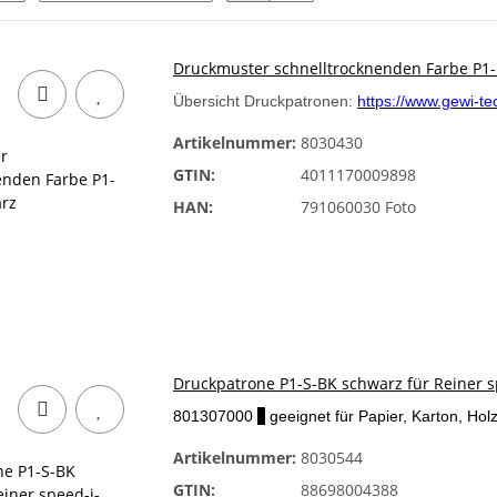
Druckmuster schnelltrocknenden Farbe P1
Übersicht Druckpatronen:
https://www.gewi-t
Artikelnummer:
8030430
GTIN:
4011170009898
HAN:
791060030 Foto
Druckpatrone P1-S-BK schwarz für Reiner s
801307000
x
geeignet für Papier, Karton, Holz
Artikelnummer:
8030544
GTIN:
88698004388