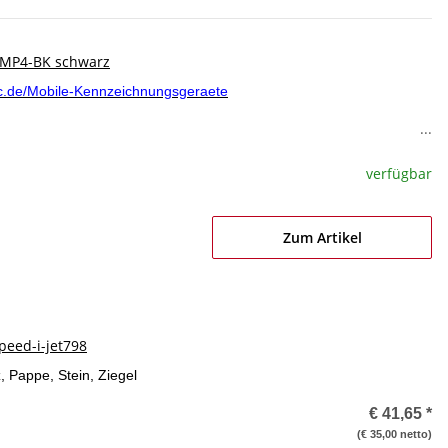
-MP4-BK schwarz
ec.de/Mobile-Kennzeichnungsgeraete
...
verfügbar
Zum Artikel
peed-i-jet798
, Pappe, Stein, Ziegel
€ 41,65
*
(€ 35,00 netto)