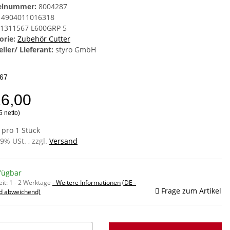
kelnummer:
8004287
4904011016318
1311567 L600GRP 5
orie:
Zubehör Cutter
ller/ Lieferant:
styro GmbH
67
26,00
5 netto)
 pro 1 Stück
19% USt. , zzgl.
Versand
fügbar
eit:
1 - 2 Werktage
- Weitere Informationen
(DE -
Frage zum Artikel
d abweichend)