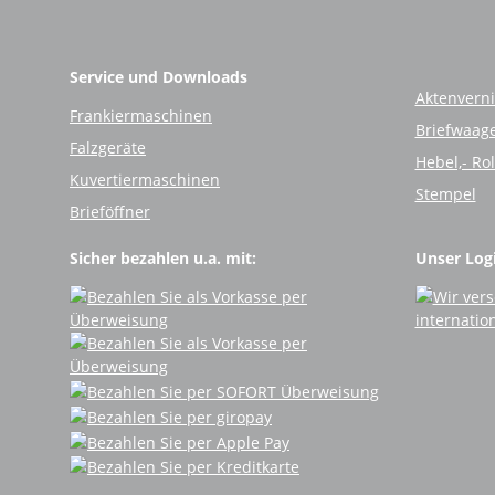
Service und Downloads
Aktenverni
Frankiermaschinen
Briefwaag
Falzgeräte
Hebel,- Ro
Kuvertiermaschinen
Stempel
Brieföffner
Sicher bezahlen u.a. mit:
Unser Logi