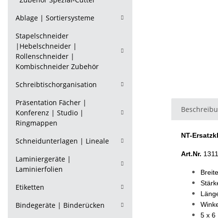
Ablage | Sortiersysteme
Stapelschneider
|Hebelschneider |
Rollenschneider |
Kombischneider Zubehör
Schreibtischorganisation
Präsentation Fächer |
Beschreib
Konferenz | Studio |
Ringmappen
NT-Ersatzk
Schneidunterlagen | Lineale
Art.Nr.
131
Laminiergeräte |
Laminierfolien
Breit
Stärk
Etiketten
Läng
Bindegeräte | Binderücken
Winke
5 x 6