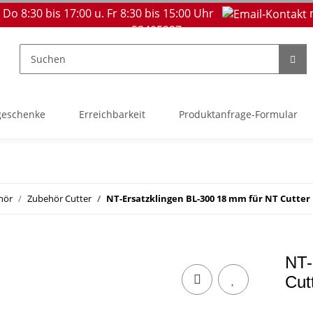
 Do 8:30 bis 17:00 u. Fr 8:30 bis 15:00 Uhr
53405237
geschenke
Erreichbarkeit
Produktanfrage-Formular
hör
Zubehör Cutter
NT-Ersatzklingen BL-300 18 mm für NT Cutter L
NT-
Cut