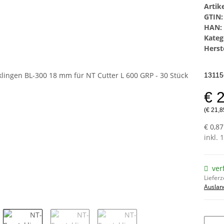
Arti
GTIN:
HAN:
Kateg
Herste
13115
€ 
(€ 21,8
€ 0,87
inkl. 
ver
Lieferz
Auslan