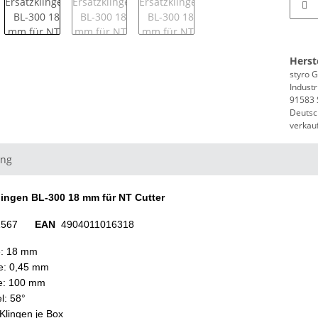
Herst
styro
Industr
91583 S
Deutsc
verkau
ung
lingen BL-300 18 mm für NT Cutter
1567
EAN
4904011016318
e: 18 mm
e: 0,45 mm
e: 100 mm
l: 58°
 Klingen je Box