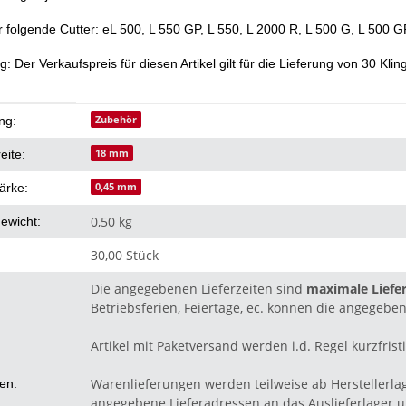
r folgende Cutter: eL 500, L 550 GP, L 550, L 2000 R, L 500 G, L 500 
: Der Verkaufspreis für diesen Artikel gilt für die Lieferung von 30 Kli
eigenschaft
Zubehör
ng:
18 mm
eite:
0,45 mm
ärke:
0,50 kg
ewicht:
30,00 Stück
Die angegebenen Lieferzeiten sind
maximale Liefer
Betriebsferien, Feiertage, ec. können die angegeben
Artikel mit Paketversand werden i.d. Regel kurzfristi
Warenlieferungen werden teilweise ab Herstellerla
ten:
angegebene Lieferadressen an das Auslieferlager un