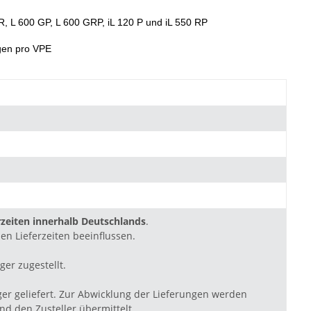
GR, L 600 GP, L 600 GRP, iL 120 P und iL 550 RP
ngen pro VPE
zeiten innerhalb Deutschlands
.
en Lieferzeiten beeinflussen.
ger zugestellt.
ger geliefert. Zur Abwicklung der Lieferungen werden
d den Zusteller übermittelt.