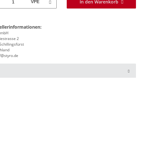
In den Warenkorb
VPE
ellerinformationen:
 GmbH
iestrasse 2
chillingsfürst
hland
f@styro.de