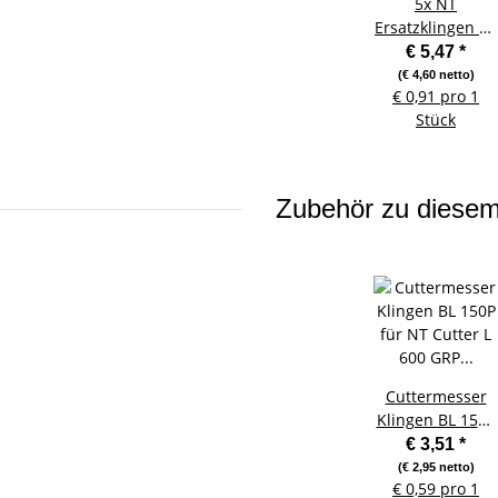
5x
NT
Ersatzklingen BL
300 18 mm für
€ 5,47
*
NT Cutter iL 120
(€ 4,60 netto)
€ 0,91 pro 1
P - 6 Stück
Stück
Zubehör zu diesem 
Cuttermesser
Klingen BL 150P
für NT Cutter L
€ 3,51
*
600 GRP - 6
(€ 2,95 netto)
€ 0,59 pro 1
Stück