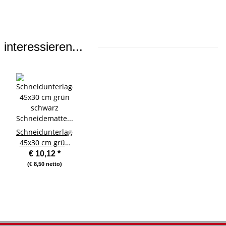
interessieren...
Schneidunterlage
45x30 cm grün
schwarz
€ 10,12
*
Schneidematte
(€ 8,50 netto)
Messer