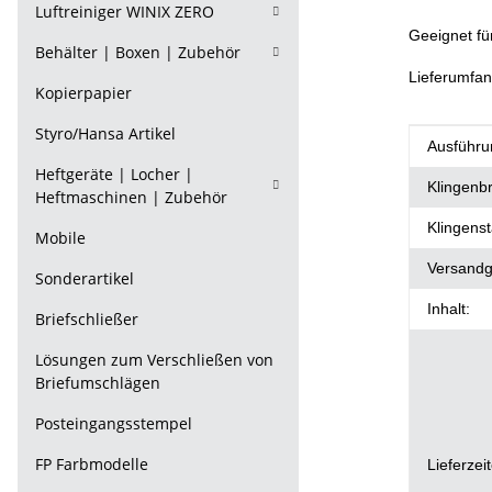
Luftreiniger WINIX ZERO
Geeignet fü
Behälter | Boxen | Zubehör
Lieferumfang
Kopierpapier
Styro/Hansa Artikel
Produkt
Wert
Ausführu
Heftgeräte | Locher |
Klingenbr
Heftmaschinen | Zubehör
Klingenst
Mobile
Versandg
Sonderartikel
Inhalt:
Briefschließer
Lösungen zum Verschließen von
Briefumschlägen
Posteingangsstempel
FP Farbmodelle
Lieferzei