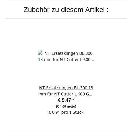
Zubehör zu diesem Artikel :
NT-Ersatzklingen BL-300 18
mm für NT Cutter L 600 GRP
- 6 Stück
€ 5,47
*
(€ 4,60 netto)
€ 0,91 pro 1 Stück