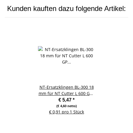
Kunden kauften dazu folgende Artikel:
NT-Ersatzklingen BL-300 18
mm für NT Cutter L 600 GP -
6 Stück
€ 5,47
*
(€ 4,60 netto)
€ 0,91 pro 1 Stück