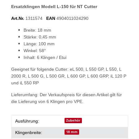
Ersatzklingen Modell L-150 für NT Cutter
Art.Nr.
1311574
EAN
4904011024290
Breite: 18 mm
Stärke: 0,45 mm
Länge: 100 mm
Winkel: 58°
Inhalt: 6 Klingen / Etui
Geeignet für folgende Cutter: eL 500, L 550 GP, L 550, L
2000 R, L 500 G, L 500 GR, L 600 GP, L 600 GRP, iL 120 P
und iL 550 RP
Lieferumfang: Der Verkaufspreis für diesen Artikel gilt für
die Lieferung von 6 Klingen pro VPE.
Produkteigenschaft
Wert
Zubehör
Ausführung:
18 mm
Klingenbreite: