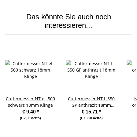
Das könnte Sie auch noch
interessieren...
Cuttermesser NT eL 500
Cuttermesser NT L 550
N
schwarz 18mm Klinge
GP anthrazit 18mm
or
Klinge
€ 9,40
*
€ 15,71
*
(€ 7,90 netto)
(€ 13,20 netto)