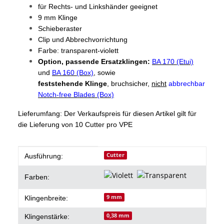
für Rechts- und Linkshänder geeignet
9 mm Klinge
Schieberaster
Clip und Abbrechvorrichtung
Farbe: transparent-violett
Option, passende Ersatzklingen:
BA 170 (Etui)
und
BA 160 (Box)
, sowie
feststehende Klinge
, bruchsicher,
nicht
abbrechbar
Notch-free Blades (Box)
Lieferumfang: Der Verkaufspreis für diesen Artikel gilt für
die Lieferung von 10 Cutter pro VPE
Produkteigenschaft
Wert
Cutter
Ausführung:
Farben:
9 mm
Klingenbreite:
0,38 mm
Klingenstärke: