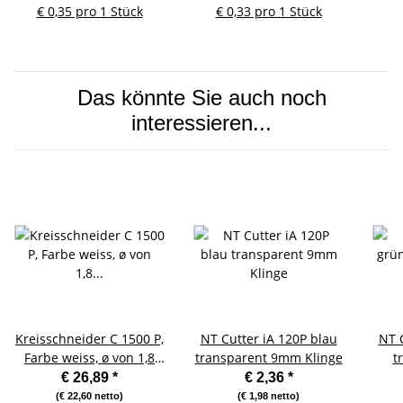
€ 0,35 pro 1 Stück
€ 0,33 pro 1 Stück
Das könnte Sie auch noch
interessieren...
Kreisschneider C 1500 P,
NT Cutter iA 120P blau
NT 
Farbe weiss, ø von 1,8
transparent 9mm Klinge
t
bis 17 cm
€ 26,89
*
€ 2,36
*
(€ 22,60 netto)
(€ 1,98 netto)