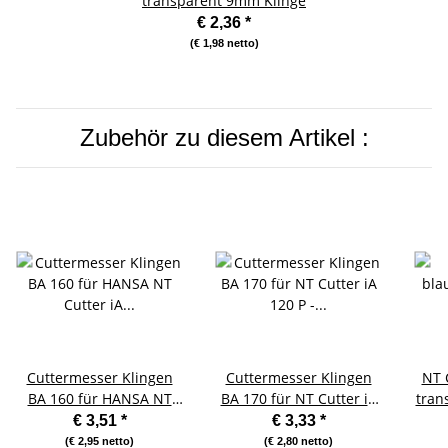
transparent 9mm Klinge
€ 2,36
*
(€ 1,98 netto)
Zubehör zu diesem Artikel :
Cuttermesser Klingen
Cuttermesser Klingen
NT 
BA 160 für HANSA NT
BA 170 für NT Cutter iA
tran
Cutter iA 120 P - 10
120 P - 10 Stück
€ 3,51
*
€ 3,33
*
Stück
(€ 2,95 netto)
(€ 2,80 netto)