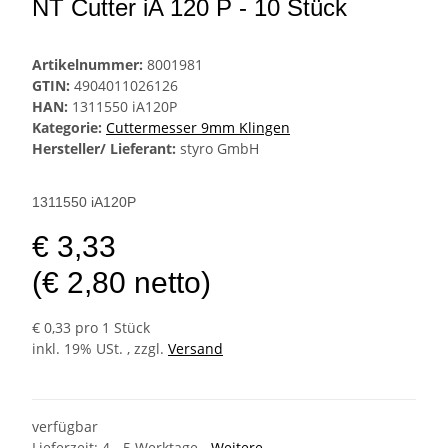
NT Cutter iA 120 P - 10 Stück
Artikelnummer:
8001981
GTIN:
4904011026126
HAN:
1311550 iA120P
Kategorie:
Cuttermesser 9mm Klingen
Hersteller/ Lieferant:
styro GmbH
1311550 iA120P
€ 3,33
(€ 2,80 netto)
€ 0,33 pro 1 Stück
inkl. 19% USt. , zzgl.
Versand
verfügbar
Lieferzeit:
4 - 5 Werktage
- Weitere