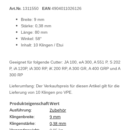
Art.Nr.
1311550
EAN
4904011026126
Breite: 9 mm
Stärke: 0,38 mm
Länge: 80 mm
Winkel: 58°
Inhalt: 10 Klingen / Etui
Geeignet für folgende Cutter: JA 100, eA 300, A 551 P, S 202
P, iA 120P, iA 300 RP, iK 200 RP, A 300 GR, A 400 GRP und A
300 RP
Lieferumfang: Der Verkaufspreis für diesen Artikel gilt für die
Lieferung von 10 Klingen pro VPE.
Produkteigenschaft
Wert
Zubehör
Ausführung:
9 mm
Klingenbreite:
0,38 mm
Klingenstärke: