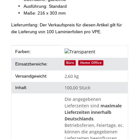
Ausführung: Standard
Maße: 216 x 303 mm
Lieferumfang:
Der Verkaufspreis für diesen Artikel gilt für
die Lieferung von 100 Laminierfolien pro VPE.
Produkteigenschaft
Wert
Farben:
Büro
Home Office
Einsatzbereiche:
2,60 kg
Versandgewicht:
100,00 Stück
Inhalt:
Die angegebenen
Lieferzeiten sind
maximale
Lieferzeiten innerhalb
Deutschlands
.
Betriebsferien, Feiertage, ec.
können die angegebenen
Lieferzeiten beeinflussen.