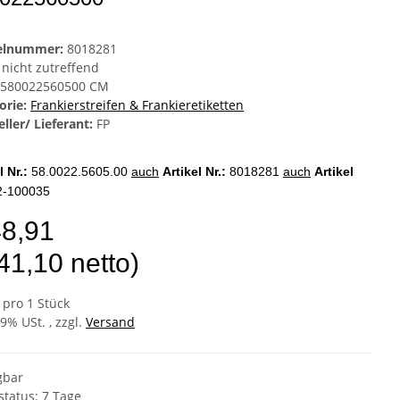
kelnummer:
8018281
nicht zutreffend
580022560500 CM
orie:
Frankierstreifen & Frankieretiketten
ller/ Lieferant:
FP
l Nr.:
58.0022.5605.00
auch
Artikel Nr.:
8018281
auch
Artikel
2-100035
48,91
41,10 netto)
 pro 1 Stück
19% USt. , zzgl.
Versand
gbar
status: 7 Tage