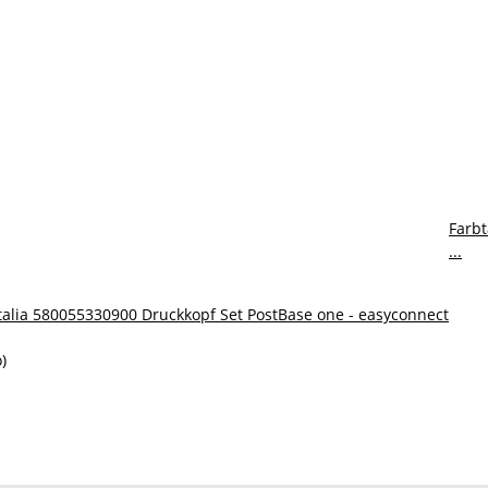
Farbt
...
talia 580055330900 Druckkopf Set PostBase one - easyconnect
)