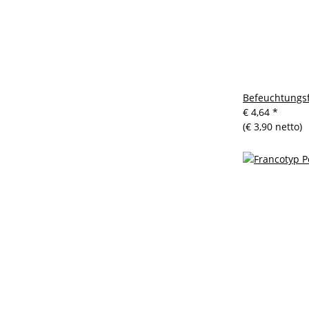
Befeuchtungsf
€ 4,64
*
(€ 3,90 netto)