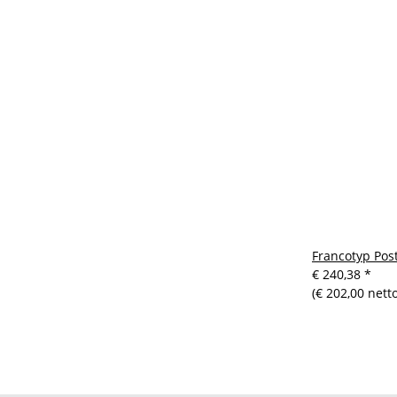
Francotyp Pos
€ 240,38
*
(€ 202,00 netto