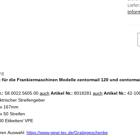
Liefer
Infor
ng
 für die Frankiermaschinen Modelle centormail 120 und centormai
.:
58.0022.5605.00
auch
Artikel Nr.:
8018281
auch
Artikel Nr.:
42-10
ktrischer Streifengeber
 x 167mm
x 50 Streifen
0 Etiketten/ VPE
eren Auswahl:
https://www.gewi-tec.de/Gratisgeschenke