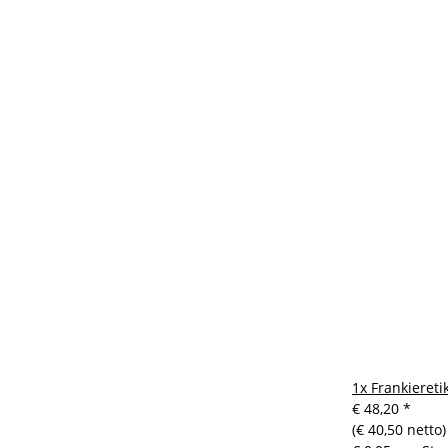
1x
Frankieret
€ 48,20
*
(€ 40,50 netto)