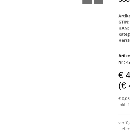
Arti
GTIN:
HAN:
Kateg
Herste
Artike
Nr.:
4
€ 
(€ 
€ 0,05
inkl. 
verfü
Liefer