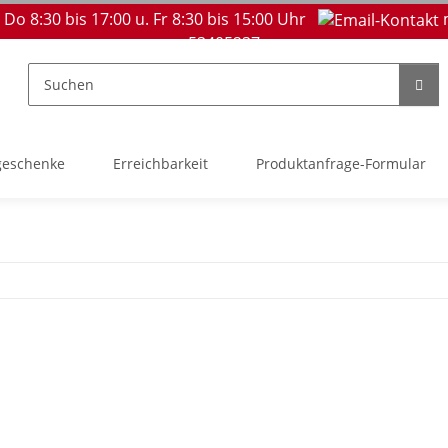
 Do 8:30 bis 17:00 u. Fr 8:30 bis 15:00 Uhr
53405237
geschenke
Erreichbarkeit
Produktanfrage-Formular
l