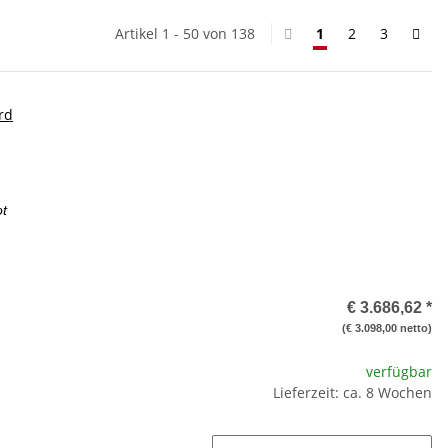
Artikel 1 - 50 von 138
1
2
3
rd
ot
€ 3.686,62
*
(€ 3.098,00 netto)
verfügbar
Lieferzeit: ca. 8 Wochen