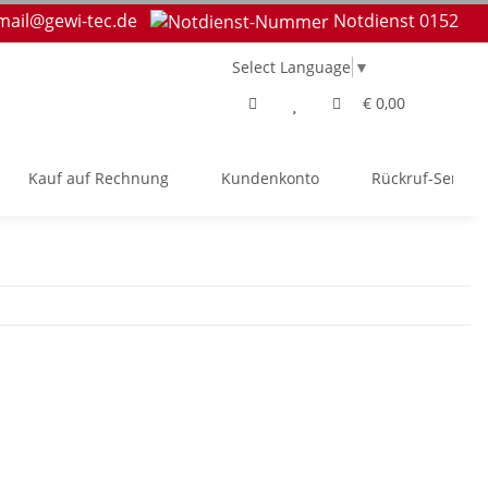
mail@gewi-tec.de
Notdienst 0152
Select Language
▼
€ 0,00
Kauf auf Rechnung
Kundenkonto
Rückruf-Service