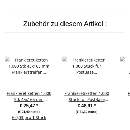
Zubehör zu diesem Artikel :
Frankieretiketten 1.000
Frankieretiketten 1.000
F
Stk 45x165 mm
Stück für PostBase
Frankierstreifen
Streifengeber 60x159
€ 25,47
*
€ 48,91
*
geeignet für alle
mm weiss
Fra
(€ 21,40 netto)
(€ 41,10 netto)
€ 0,03 pro 1 Stück
Frankiermaschinen