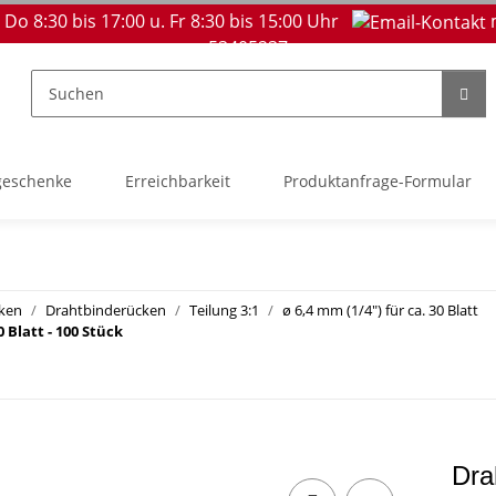
 Do 8:30 bis 17:00 u. Fr 8:30 bis 15:00 Uhr
53405237
geschenke
Erreichbarkeit
Produktanfrage-Formular
cken
Drahtbinderücken
Teilung 3:1
ø 6,4 mm (1/4") für ca. 30 Blatt
 Blatt - 100 Stück
Dra