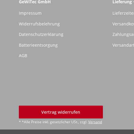
GeWiTec GmbH
Lieferung 
Impressum
Lieferzeite
Widerrufsbelehrung
Versandko
Datenschutzerklärung
Zahlungsa
Batterieentsorgung
Versandar
AGB
Vertrag widerrufen
* *Alle Preise inkl. gesetzlicher USt., zzgl.
Versand