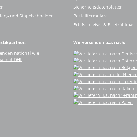
en
Sicherheitsdatenblätter
llen,- und Stapelschneider
Bestellformulare
Briefschließer & Briefzählmas
stikpartner:
Wir versenden u.a. nach: