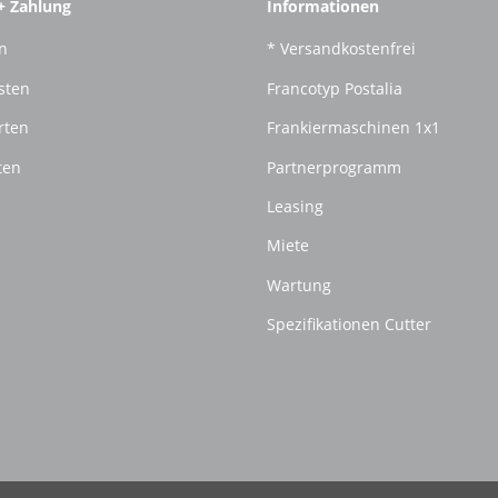
+ Zahlung
Informationen
n
* Versandkostenfrei
sten
Francotyp Postalia
rten
Frankiermaschinen 1x1
ten
Partnerprogramm
Leasing
Miete
Wartung
Spezifikationen Cutter