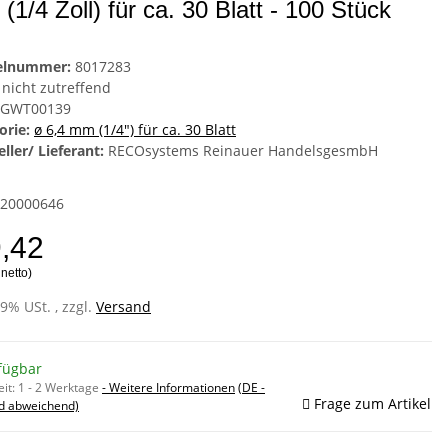
(1/4 Zoll) für ca. 30 Blatt - 100 Stück
kelnummer:
8017283
nicht zutreffend
GWT00139
orie:
ø 6,4 mm (1/4") für ca. 30 Blatt
ller/ Lieferant:
RECOsystems Reinauer HandelsgesmbH
20000646
9,42
 netto)
19% USt. , zzgl.
Versand
fügbar
eit:
1 - 2 Werktage
- Weitere Informationen
(DE -
Frage zum Artikel
d abweichend)