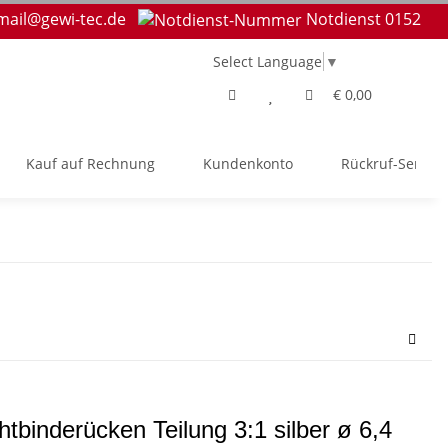
mail@gewi-tec.de
Notdienst 0152
Select Language
▼
€ 0,00
Kauf auf Rechnung
Kundenkonto
Rückruf-Service
htbinderücken Teilung 3:1 silber ø 6,4