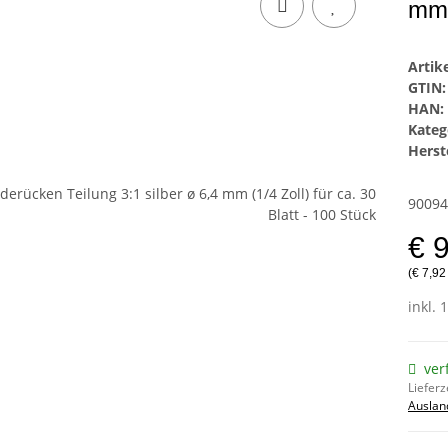
mm 
Arti
GTIN:
HAN:
Kateg
Herste
90094
€ 
(€ 7,92
inkl. 
ver
Lieferz
Auslan