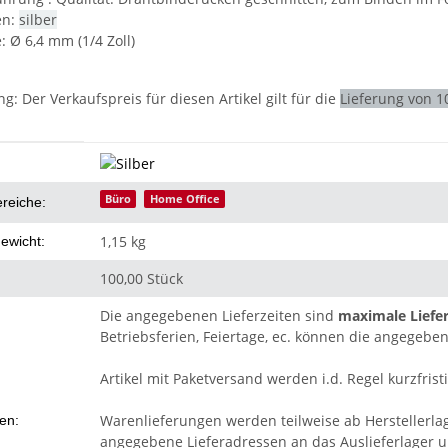
en:
silber
e:
Ø 6,4 mm (1/4 Zoll)
ng:
Der Verkaufspreis für diesen Artikel gilt für die
Lieferung von 1
eigenschaft
Büro
Home Office
ereiche:
1,15 kg
ewicht:
100,00 Stück
Die angegebenen Lieferzeiten sind
maximale Liefer
Betriebsferien, Feiertage, ec. können die angegeben
Artikel mit Paketversand werden i.d. Regel kurzfristi
Warenlieferungen werden teilweise ab Herstellerla
ten:
angegebene Lieferadressen an das Auslieferlager un