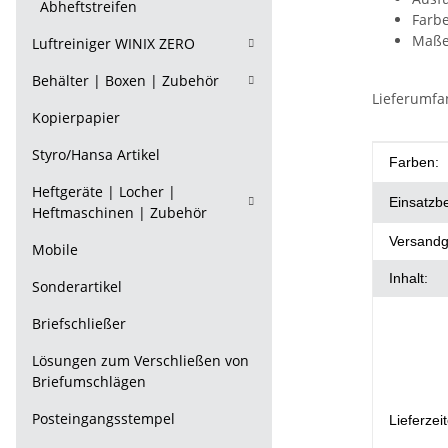
Abheftstreifen
Farb
Maß
Luftreiniger WINIX ZERO
Behälter | Boxen | Zubehör
Lieferumfa
Kopierpapier
Styro/Hansa Artikel
Produkt
Wert
Farben:
Heftgeräte | Locher |
Einsatzb
Heftmaschinen | Zubehör
Versandg
Mobile
Inhalt:
Sonderartikel
Briefschließer
Lösungen zum Verschließen von
Briefumschlägen
Posteingangsstempel
Lieferzei