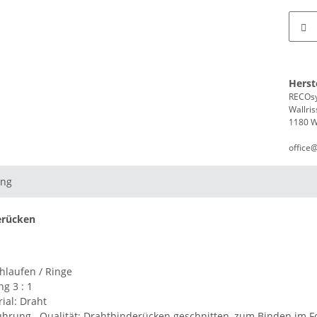
Herst
RECOsy
Wallris
1180 W
office
ung
erücken
hlaufen / Ringe
ng 3 : 1
ial:
Draht
hrung . Qualität:
Drahtbinderücken geschnitten, zum Binden im F