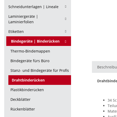
Schneidunterlagen | Lineale
Laminiergeräte |
Laminierfolien
Etiketten
Bindegeräte | Binderücken
Thermo-Bindemappen
Bindegeräte fürs Büro
Beschreib
Stanz- und Bindegeräte für Profis
Drahtbinderücken
Drahtbind
Plastikbinderücken
Deckblätter
34 Sc
Teilu
Rückenblätter
Mater
Ausfü