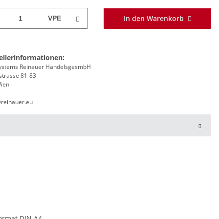
In den Warenkorb
VPE
ellerinformationen:
stems Reinauer HandelsgesmbH
strasse 81-83
ien
@reinauer.eu
ormat DIN A4