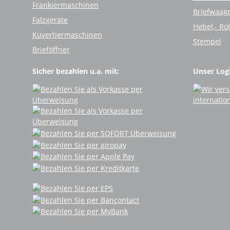
Frankiermaschinen
Briefwaag
Falzgeräte
Hebel,- Ro
Kuvertiermaschinen
Stempel
Brieföffner
Sicher bezahlen u.a. mit:
Unser Logi