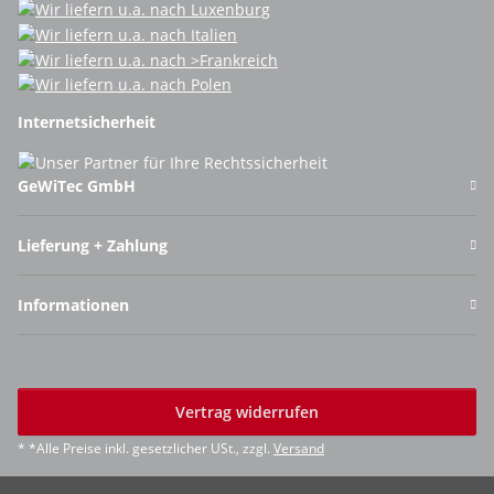
Internetsicherheit
GeWiTec GmbH
Lieferung + Zahlung
Informationen
Vertrag widerrufen
* *Alle Preise inkl. gesetzlicher USt., zzgl.
Versand