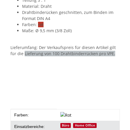
Teilung 3 : 1
Material:
Draht
Drahtbinderücken geschnitten, zum Binden im
Format DIN A4
Farben:
rot
Maße:
Ø 9,5 mm (3/8 Zoll)
Lieferumfang:
Der Verkaufspreis für diesen Artikel gilt
für die
Lieferung von 100 Drahtbinderrücken pro VPE.
Produkteigenschaft
Wert
Farben:
Büro
Home Office
Einsatzbereiche: