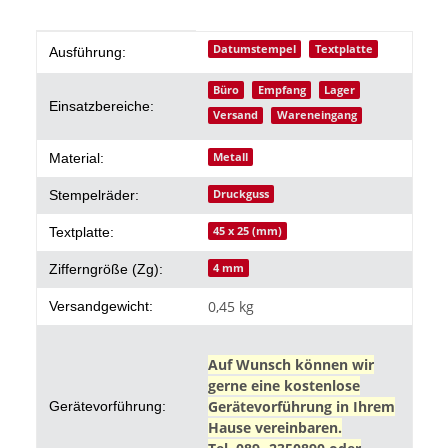
Produkteigenschaft
Wert
Datumstempel
Textplatte
Ausführung:
Büro
Empfang
Lager
Einsatzbereiche:
Versand
Wareneingang
Metall
Material:
Druckguss
Stempelräder:
45 x 25 (mm)
Textplatte:
4 mm
Zifferngröße (Zg):
0,45 kg
Versandgewicht:
Auf Wunsch können wir
gerne eine kostenlose
Gerätevorführung in Ihrem
Gerätevorführung:
Hause vereinbaren.