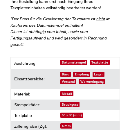
Ihre Bestellung kann erst nach Eingang Ihres
Textplatteninhaltes vollständig bearbeitet werden!
*Der Preis für die Gravierung der Textplatte ist
nicht
im
Kaufpreis des Datumstempel enthalten!
Dieser ist abhängig vom Inhalt, sowie vom
Fertigungsaufwand und wird gesondert in Rechnung
gestellt.
Produkteigenschaft
Wert
Datumstempel
Textplatte
Ausführung:
Büro
Empfang
Lager
Einsatzbereiche:
Versand
Wareneingang
Metall
Material:
Druckguss
Stempelräder:
50 x 30 (mm)
Textplatte:
4 mm
Zifferngröße (Zg):