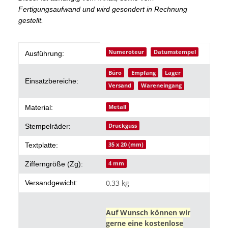
Fertigungsaufwand und wird gesondert in Rechnung
gestellt.
Produkteigenschaft
Wert
Numeroteur
Datumstempel
Ausführung:
Büro
Empfang
Lager
Einsatzbereiche:
Versand
Wareneingang
Metall
Material:
Druckguss
Stempelräder:
35 x 20 (mm)
Textplatte:
4 mm
Zifferngröße (Zg):
0,33 kg
Versandgewicht:
Auf Wunsch können wir
gerne eine kostenlose