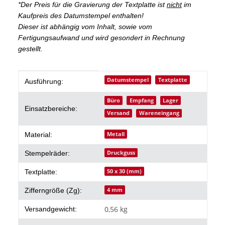
*Der Preis für die Gravierung der Textplatte ist
nicht
im
Kaufpreis des Datumstempel enthalten!
Dieser ist abhängig vom Inhalt, sowie vom
Fertigungsaufwand und wird gesondert in Rechnung
gestellt.
Produkteigenschaft
Wert
Datumstempel
Textplatte
Ausführung:
Büro
Empfang
Lager
Einsatzbereiche:
Versand
Wareneingang
Metall
Material:
Druckguss
Stempelräder:
50 x 30 (mm)
Textplatte:
4 mm
Zifferngröße (Zg):
0,56 kg
Versandgewicht: