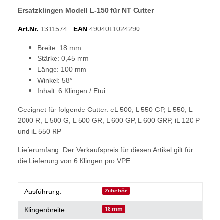
Ersatzklingen Modell L-150 für NT Cutter
Art.Nr.
1311574
EAN
4904011024290
Breite: 18 mm
Stärke: 0,45 mm
Länge: 100 mm
Winkel: 58°
Inhalt: 6 Klingen / Etui
Geeignet für folgende Cutter: eL 500, L 550 GP, L 550, L
2000 R, L 500 G, L 500 GR, L 600 GP, L 600 GRP, iL 120 P
und iL 550 RP
Lieferumfang: Der Verkaufspreis für diesen Artikel gilt für
die Lieferung von 6 Klingen pro VPE.
Produkteigenschaft
Wert
Zubehör
Ausführung:
18 mm
Klingenbreite: