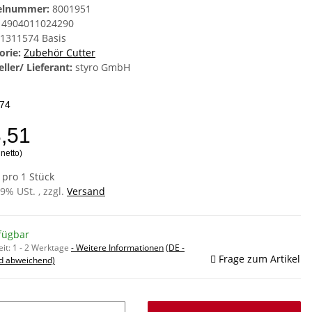
kelnummer:
8001951
4904011024290
1311574 Basis
orie:
Zubehör Cutter
ller/ Lieferant:
styro GmbH
74
3,51
 netto)
 pro 1 Stück
19% USt. , zzgl.
Versand
fügbar
eit:
1 - 2 Werktage
- Weitere Informationen
(DE -
Frage zum Artikel
d abweichend)