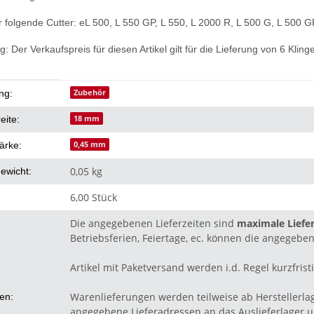
r folgende Cutter: eL 500, L 550 GP, L 550, L 2000 R, L 500 G, L 500 
: Der Verkaufspreis für diesen Artikel gilt für die Lieferung von 6 Klin
eigenschaft
Zubehör
ng:
18 mm
eite:
0,45 mm
ärke:
0,05 kg
ewicht:
6,00 Stück
Die angegebenen Lieferzeiten sind
maximale Liefer
Betriebsferien, Feiertage, ec. können die angegeben
Artikel mit Paketversand werden i.d. Regel kurzfristi
Warenlieferungen werden teilweise ab Herstellerla
ten:
angegebene Lieferadressen an das Auslieferlager un