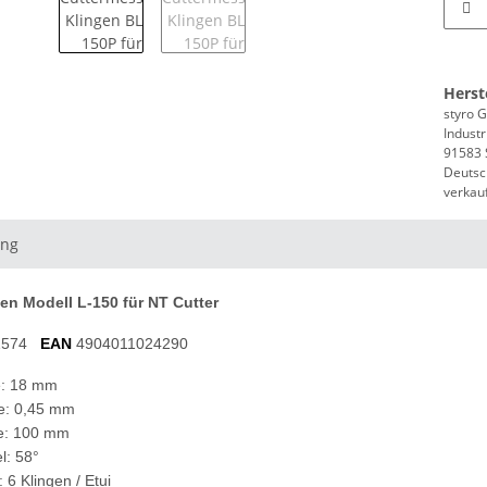
Herst
styro
Industr
91583 S
Deutsc
verkau
ung
gen Modell L-150 für NT Cutter
1574
EAN
4904011024290
e: 18 mm
e: 0,45 mm
e: 100 mm
l: 58°
: 6 Klingen / Etui