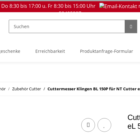
 Do 8:30 bis 17:00 u. Fr 8:30 bis 15:00 Uhr
53405237
geschenke
Erreichbarkeit
Produktanfrage-Formular
hör
Zubehör Cutter
Cuttermesser Klingen BL 150P für NT Cutter eL
Cut
eL 