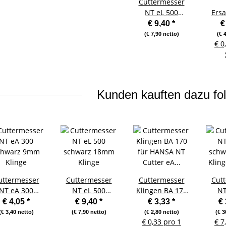
Cuttermesser
NT eL 500
Ersa
schwarz 18mm
BL-
€ 9,40
*
€
Klinge
für N
(€ 7,90 netto)
(€ 
€ 0
500 
Kunden kauften dazu fol
uttermesser
Cuttermesser
Cuttermesser
Cut
NT eA 300
NT eL 500
Klingen BA 170
NT
chwarz 9mm
schwarz 18mm
für HANSA NT
schw
€ 4,05
*
€ 9,40
*
€ 3,33
*
€
Klinge
Klinge
Cutter eA 300 -
Kling
(€ 3,40 netto)
(€ 7,90 netto)
(€ 2,80 netto)
(€ 3
€ 0,33 pro 1
€ 7
10 Stück