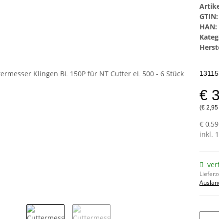
Arti
GTIN:
HAN:
Kateg
Herste
13115
€ 
(€ 2,95
€ 0,59
inkl. 
ver
Lieferz
Auslan