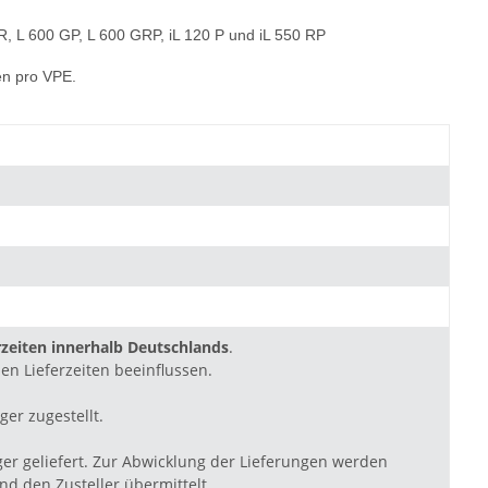
GR, L 600 GP, L 600 GRP, iL 120 P und iL 550 RP
gen pro VPE.
zeiten innerhalb Deutschlands
.
en Lieferzeiten beeinflussen.
ger zugestellt.
ger geliefert. Zur Abwicklung der Lieferungen werden
d den Zusteller übermittelt.