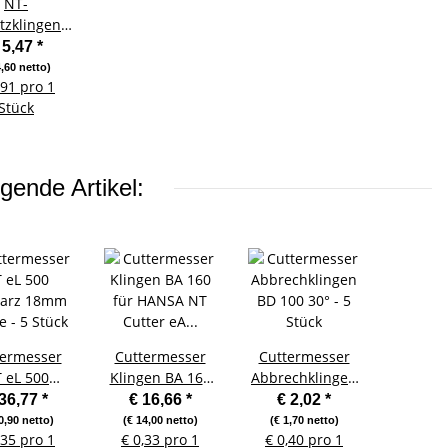
NT-
tzklingen
300 18 mm
 5,47
*
T Cutter eL
4,60 netto)
,91 pro 1
- 6 Stück
Stück
gende Artikel:
termesser
Cuttermesser
Cuttermesser
 eL 500
Klingen BA 160
Abbrechklingen
arz 18mm
für HANSA NT
BD 100 30° - 5
 36,77
*
€ 16,66
*
€ 2,02
*
e - 5 Stück
Cutter eA 300 -
Stück
0,90 netto)
(€ 14,00 netto)
(€ 1,70 netto)
,35 pro 1
€ 0,33 pro 1
€ 0,40 pro 1
50 Stück