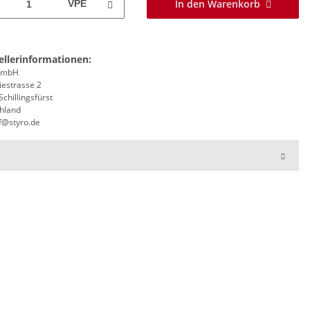
In den Warenkorb
VPE
ellerinformationen:
 GmbH
iestrasse 2
chillingsfürst
hland
f@styro.de