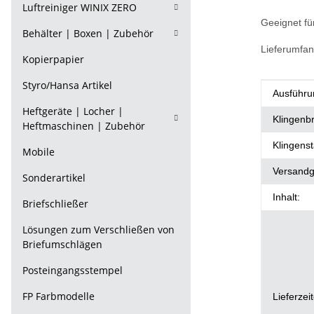
Luftreiniger WINIX ZERO
Geeignet fü
Behälter | Boxen | Zubehör
Lieferumfang
Kopierpapier
Styro/Hansa Artikel
Produkt
Wert
Ausführu
Heftgeräte | Locher |
Klingenbr
Heftmaschinen | Zubehör
Klingenst
Mobile
Versandg
Sonderartikel
Inhalt:
Briefschließer
Lösungen zum Verschließen von
Briefumschlägen
Posteingangsstempel
FP Farbmodelle
Lieferzei