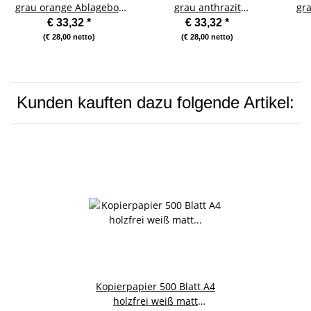
grau orange Ablagebox
grau anthrazit
gr
Ablagefach
Ablagebox Ablagefach
€ 33,32
*
€ 33,32
*
(€ 28,00 netto)
(€ 28,00 netto)
Kunden kauften dazu folgende Artikel:
Kopierpapier 500 Blatt A4
holzfrei weiß matt