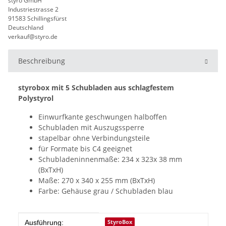
styro GmbH
Industriestrasse 2
91583 Schillingsfürst
Deutschland
verkauf@styro.de
Beschreibung
styrobox mit 5 Schubladen aus schlagfestem
Polystyrol
Einwurfkante geschwungen halboffen
Schubladen mit Auszugssperre
stapelbar ohne Verbindungsteile
für Formate bis C4 geeignet
Schubladeninnenmaße: 234 x 323x 38 mm
(BxTxH)
Maße: 270 x 340 x 255 mm (BxTxH)
Farbe: Gehäuse grau / Schubladen blau
Produkteigenschaft
Wert
StyroBox
Ausführung: