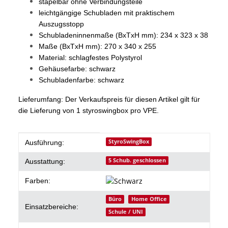
stapelbar ohne Verbindungsteile
leichtgängige Schubladen mit praktischem
Auszugsstopp
Schubladeninnenmaße (BxTxH mm): 234 x 323 x 38
Maße (BxTxH mm): 270 x 340 x 255
Material: schlagfestes Polystyrol
Gehäusefarbe: schwarz
Schubladenfarbe: schwarz
Lieferumfang: Der Verkaufspreis für diesen Artikel gilt für
die Lieferung von 1 styroswingbox pro VPE.
Produkteigenschaft
Wert
StyroSwingBox
Ausführung:
5 Schub. geschlossen
Ausstattung:
Farben:
Büro
Home Office
Einsatzbereiche:
Schule / UNI