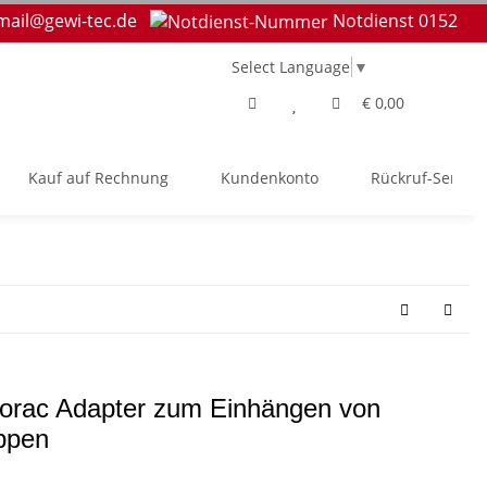
mail@gewi-tec.de
Notdienst 0152
Select Language
▼
€ 0,00
Kauf auf Rechnung
Kundenkonto
Rückruf-Service
rorac Adapter zum Einhängen von
ppen