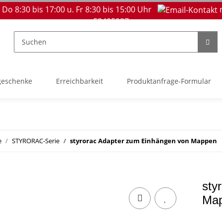
 Do 8:30 bis 17:00 u. Fr 8:30 bis 15:00 Uhr
53405237
geschenke
Erreichbarkeit
Produktanfrage-Formular
e
STYRORAC-Serie
styrorac Adapter zum Einhängen von Mappen
sty
Ma