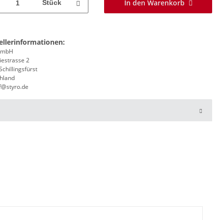
In den Warenkorb
Stück
ellerinformationen:
 GmbH
iestrasse 2
chillingsfürst
hland
f@styro.de