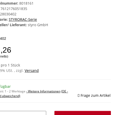
kelnummer:
8018161
7612176051835
28030402
orie:
STYRORAC-Serie
ller/ Lieferant:
styro GmbH
402
2,26
 netto)
 pro 1 Stück
19% USt. , zzgl.
Versand
fügbar
eit:
1 - 2 Werktage
- Weitere Informationen
(DE -
Frage zum Artikel
d abweichend)