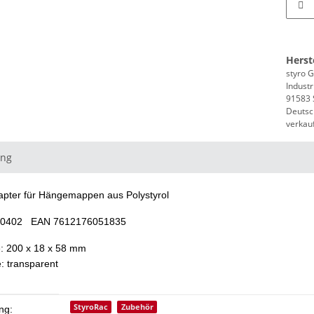
Herst
styro
Industr
91583 S
Deutsc
verkau
ung
apter für Hängemappen aus Polystyrol
030402 EAN 7612176051835
: 200 x 18 x 58 mm
: transparent
eigenschaft
StyroRac
Zubehör
ng: