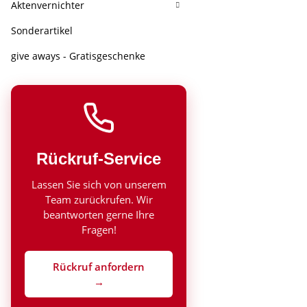
Aktenvernichter
Sonderartikel
give aways - Gratisgeschenke
Rückruf-Service
Lassen Sie sich von unserem
Team zurückrufen. Wir
beantworten gerne Ihre
Fragen!
Rückruf anfordern
→