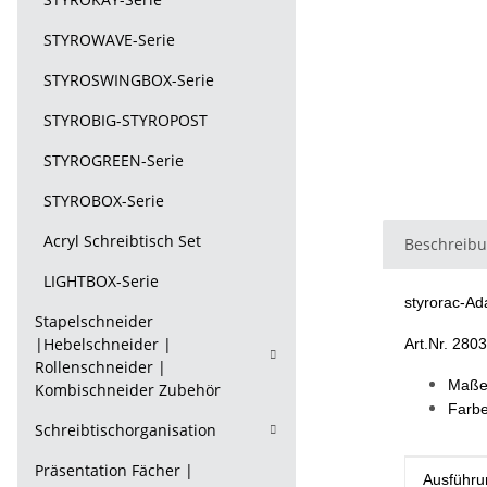
STYROWAVE-Serie
STYROSWINGBOX-Serie
STYROBIG-STYROPOST
STYROGREEN-Serie
STYROBOX-Serie
Acryl Schreibtisch Set
Beschreib
LIGHTBOX-Serie
styrorac-Ad
Stapelschneider
|Hebelschneider |
Art.Nr. 28
Rollenschneider |
Maße
Kombischneider Zubehör
Farbe
Schreibtischorganisation
Präsentation Fächer |
Produkt
Wert
Ausführu