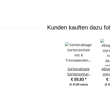
Kunden kauften dazu fol
Sortierablage
Abla
Sortiereinheit
styr
mit 8
h
€ 55,93
*
€
Trennwänden
Ab
(€ 47,00 netto)
(€ 2
senkrecht, grau-
Ab
blau