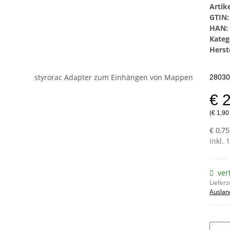
Arti
GTIN:
HAN:
Kateg
Herste
28030
€ 
(€ 1,90
€ 0,75
inkl. 
ver
Lieferz
Auslan