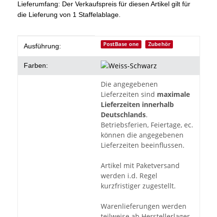
Lieferumfang: Der Verkaufspreis für diesen Artikel gilt für
die Lieferung von 1 Staffelablage.
Produkteigenschaft
Wert
PostBase one
Zubehör
Ausführung:
Farben:
Die angegebenen
Lieferzeiten sind
maximale
Lieferzeiten innerhalb
Deutschlands
.
Betriebsferien, Feiertage, ec.
können die angegebenen
Lieferzeiten beeinflussen.
Artikel mit Paketversand
werden i.d. Regel
kurzfristiger zugestellt.
Warenlieferungen werden
teilweise ab Herstellerlager