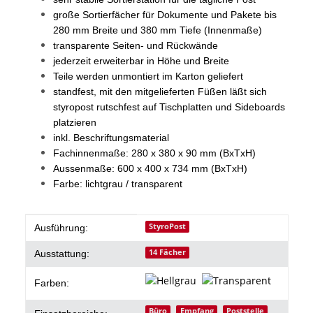
große Sortierfächer für Dokumente und Pakete bis
280 mm Breite und 380 mm Tiefe (Innenmaße)
transparente Seiten- und Rückwände
jederzeit erweiterbar in Höhe und Breite
Teile werden unmontiert im Karton geliefert
standfest, mit den mitgelieferten Füßen läßt sich
styropost rutschfest auf Tischplatten und Sideboards
platzieren
inkl. Beschriftungsmaterial
Fachinnenmaße: 280 x 380 x 90 mm (BxTxH)
Aussenmaße: 600 x 400 x 734 mm (BxTxH)
Farbe: lichtgrau / transparent
Produkteigenschaft
Wert
StyroPost
Ausführung:
14 Fächer
Ausstattung:
Farben:
Büro
Empfang
Poststelle