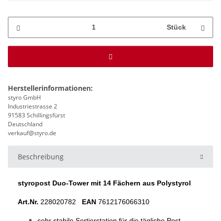
Stück
Herstellerinformationen:
styro GmbH
Industriestrasse 2
91583 Schillingsfürst
Deutschland
verkauf@styro.de
Beschreibung
styropost Duo-Tower mit 14 Fächern aus Polystyrol
Art.Nr.
228020782
EAN
7612176066310
sehr stabile Sortierstation für die tägliche Post