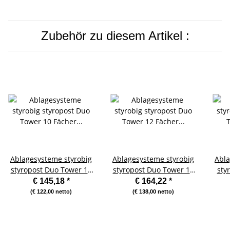
Zubehör zu diesem Artikel :
Ablagesysteme styrobig
Ablagesysteme styrobig
Abla
styropost Duo Tower 10
styropost Duo Tower 12
sty
Fächer Ablagebox
Fächer Ablagebox
F
€ 145,18
*
€ 164,22
*
Ablagefach
Ablagefach
(€ 122,00 netto)
(€ 138,00 netto)