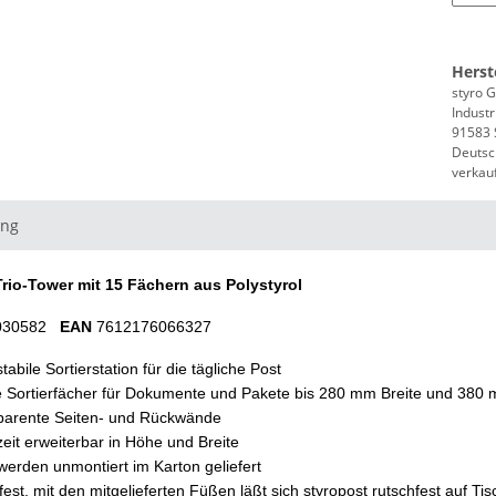
Herst
styro
Industr
91583 S
Deutsc
verkau
ung
Trio-Tower mit 15 Fächern aus Polystyrol
030582
EAN
7612176066327
tabile Sortierstation für die tägliche Post
 Sortierfächer für Dokumente und Pakete bis 280 mm Breite und 380
parente Seiten- und Rückwände
zeit erweiterbar in Höhe und Breite
 werden unmontiert im Karton geliefert
fest, mit den mitgelieferten Füßen läßt sich styropost rutschfest auf Ti