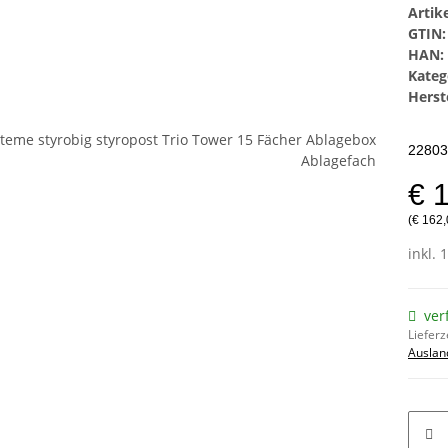
Arti
GTIN:
HAN:
Kateg
Herste
22803
€ 
(€ 162,
inkl. 
ver
Lieferz
Auslan