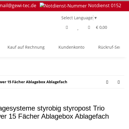
mail@gewi-tec.de
Notdienst 0152
Select Language
▼
€ 0,00
Kauf auf Rechnung
Kundenkonto
Rückruf-Service
ower 15 Fächer Ablagebox Ablagefach
agesysteme styrobig styropost Trio
er 15 Fächer Ablagebox Ablagefach