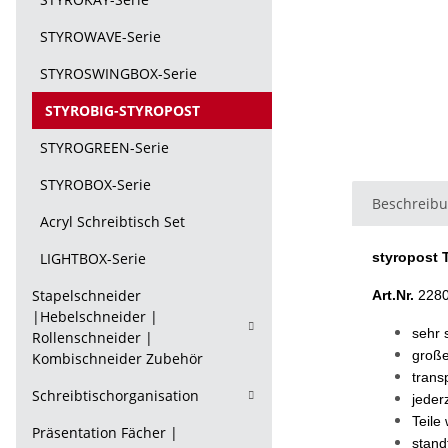
STYROWAVE-Serie
STYROSWINGBOX-Serie
STYROBIG-STYROPOST
STYROGREEN-Serie
STYROBOX-Serie
Beschreib
Acryl Schreibtisch Set
LIGHTBOX-Serie
styropost 
Stapelschneider
Art.Nr.
228
|Hebelschneider |
sehr s
Rollenschneider |
große
Kombischneider Zubehör
trans
Schreibtischorganisation
jeder
Teile
Präsentation Fächer |
stand