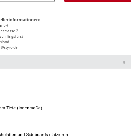
ellerinformationen:
 GmbH
iestrasse 2
chillingsfürst
hland
f@styro.de
 mm Tiefe (Innenmaße)
schplatten und Sideboards platzieren