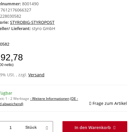
kelnummer:
8001490
7612176066327
228030582
orie:
STYROBIG-STYROPOST
ller/ Lieferant:
styro GmbH
0582
192,78
00 netto)
19% USt. , zzgl.
Versand
fügbar
eit:
1 - 2 Werktage
- Weitere Informationen
(DE -
Frage zum Artikel
d abweichend)
In den Warenkorb
Stück