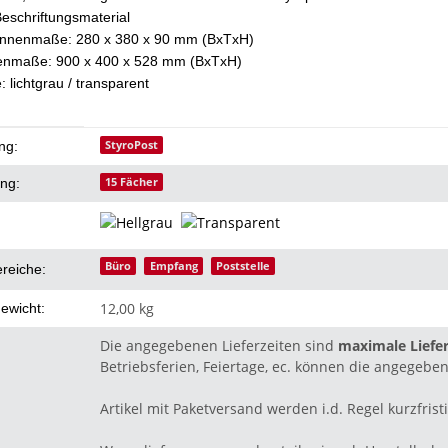
 Beschriftungsmaterial
innenmaße: 280 x 380 x 90 mm (BxTxH)
enmaße: 900 x 400 x 528 mm (BxTxH)
: lichtgrau / transparent
eigenschaft
StyroPost
ng:
15 Fächer
ung:
Büro
Empfang
Poststelle
ereiche:
12,00 kg
ewicht:
Die angegebenen Lieferzeiten sind
maximale Liefer
Betriebsferien, Feiertage, ec. können die angegeben
Artikel mit Paketversand werden i.d. Regel kurzfristi