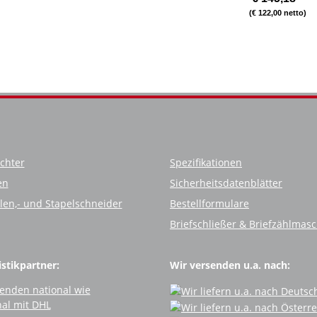
Tower 10 Fächer
(€ 122,00 netto)
Ablagebox
Ablagefach
chter
Spezifikationen
en
Sicherheitsdatenblätter
llen,- und Stapelschneider
Bestellformulare
Briefschließer & Briefzählmas
stikpartner:
Wir versenden u.a. nach: