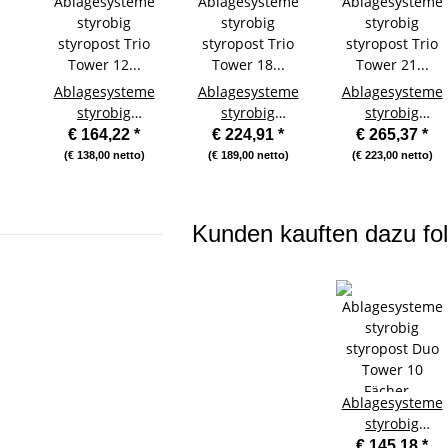
Ablagesysteme
Ablagesysteme
Ablagesysteme
styrobig
styrobig
styrobig
styropost Trio
styropost Trio
styropost Trio
€ 164,22
*
€ 224,91
*
€ 265,37
*
Tower 12 Fächer
Tower 18 Fächer
Tower 21 Fächer
(€ 138,00 netto)
(€ 189,00 netto)
(€ 223,00 netto)
Ablagebox
Ablagebox
Ablagebox
Ablagefach
Ablagefach
Ablagefach
Kunden kauften dazu fol
Ablagesysteme
styrobig
styropost Duo
€ 145,18
*