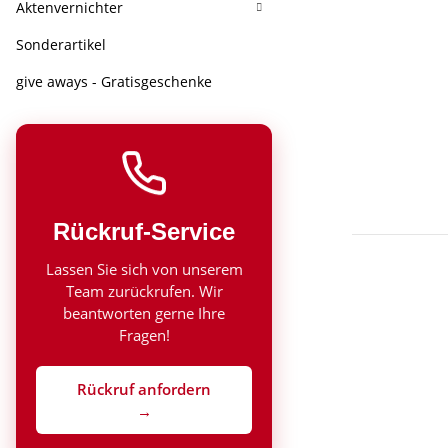
Aktenvernichter
Sonderartikel
give aways - Gratisgeschenke
Rückruf-Service
Lassen Sie sich von unserem
Team zurückrufen. Wir
beantworten gerne Ihre
Fragen!
Rückruf anfordern
→