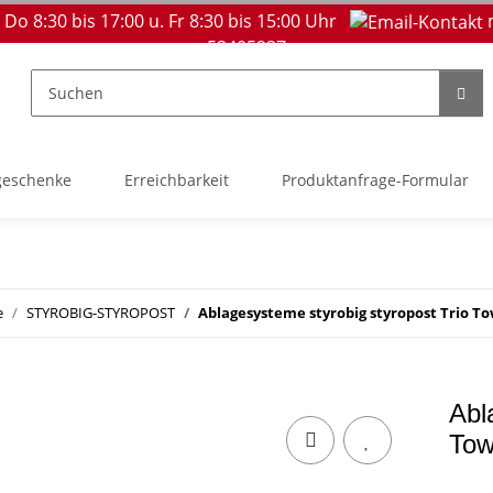
 Do 8:30 bis 17:00 u. Fr 8:30 bis 15:00 Uhr
53405237
geschenke
Erreichbarkeit
Produktanfrage-Formular
e
STYROBIG-STYROPOST
Ablagesysteme styrobig styropost Trio T
Abl
Tow