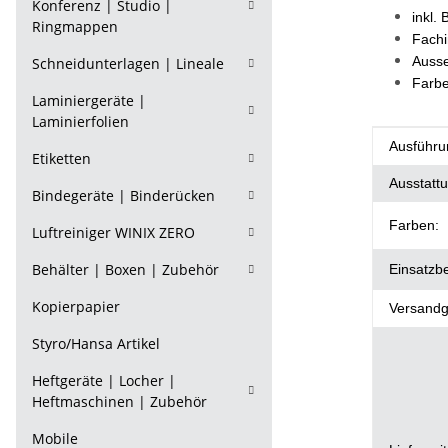
Konferenz | Studio |
inkl.
Ringmappen
Fach
Auss
Schneidunterlagen | Lineale
Farbe
Laminiergeräte |
Laminierfolien
Produkt
Wert
Ausführu
Etiketten
Ausstatt
Bindegeräte | Binderücken
Farben:
Luftreiniger WINIX ZERO
Behälter | Boxen | Zubehör
Einsatzb
Kopierpapier
Versandg
Styro/Hansa Artikel
Heftgeräte | Locher |
Heftmaschinen | Zubehör
Mobile