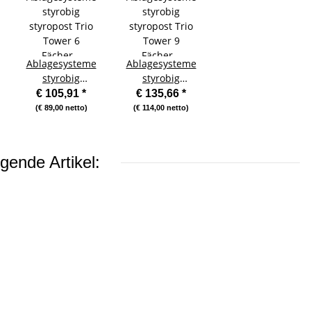
Ablagesysteme
Ablagesysteme
styrobig
styrobig
styropost Trio
styropost Trio
€ 105,91
*
€ 135,66
*
Tower 6 Fächer
Tower 9 Fächer
(€ 89,00 netto)
(€ 114,00 netto)
Ablagebox
Ablagebox
Ablagefach
Ablagefach
gende Artikel: