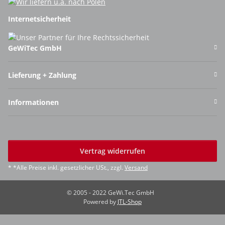
Internetsicherheit
GeWiTec GmbH
Lieferung + Zahlung
Informationen
Vertrag widerrufen
* *Alle Preise inkl. gesetzlicher USt., zzgl.
Versand
© 2005 - 2022 GeWi.Tec GmbH
Powered by
JTL-Shop