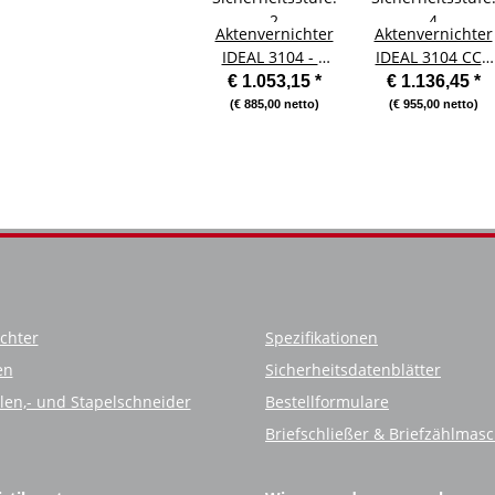
Aktenvernichter
Aktenvernichter
IDEAL 3104 - 4
IDEAL 3104 CC -
mm -
4x40 -
€ 1.053,15
*
€ 1.136,45
*
Sicherheitsstufe:
Sicherheitsstufe
(€ 885,00 netto)
(€ 955,00 netto)
2
4
chter
Spezifikationen
en
Sicherheitsdatenblätter
llen,- und Stapelschneider
Bestellformulare
Briefschließer & Briefzählmas