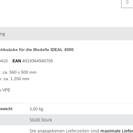
ung
tiksäcke für die Modelle IDEAL 4000
0410
EAN
4019364940705
e: ca. 560 x 500 mm
: ca. 1.250 mm
ro VPE
eigenschaft
5,00 kg
ewicht:
50,00 Stück
Die angegebenen Lieferzeiten sind
maximale Liefer