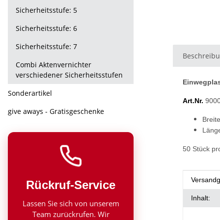
Sicherheitsstufe: 5
Sicherheitsstufe: 6
Sicherheitsstufe: 7
Beschreib
Combi Aktenvernichter
verschiedener Sicherheitsstufen
Einwegplas
Sonderartikel
Art.Nr.
900
give aways - Gratisgeschenke
Breit
Länge
50 Stück p
Produkt
Wert
Versandg
Rückruf-Service
Inhalt:
Lassen Sie sich von unserem
Team zurückrufen. Wir