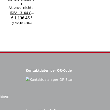
Aktenvernichter
IDEAL 3104 CC
2x15 mm -
€ 1.136,45
*
:
Sicherheitsstufe:
(€ 955,00 netto)
5
Kontaktdaten per QR-Code
chinen