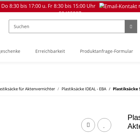
 Do 8:30 bis 17:00 u. Fr 8:30 bis 15:00 Uhr
53405237
geschenke
Erreichbarkeit
Produktanfrage-Formular
astiksäcke für Aktenvernichter
Plastiksäcke IDEAL - EBA
Plastiksäcke 
Pla
Akt