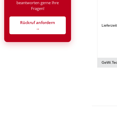
beantworten gerne Ihre
Fragen!
Rückruf anfordern
Lieferzei
→
GeWi.Te