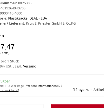
kelnummer:
8025388
4019364940705
9000410 4000
orie:
Plastiksäcke IDEAL - EBA
ller/ Lieferant:
Krug & Priester GmbH & Co.KG
10
87,47
0 netto)
 pro 1 Stück
19% USt. , zzgl.
Versand
fügbar
eit:
1 - 2 Werktage
- Weitere Informationen
(DE -
Frage zum Artikel
d abweichend)