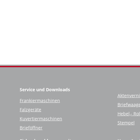
Service und Downloads
Aktenverni
Frankiermaschinen
Briefwaag
Falzgeräte
Hebel,- Ro
Kuvertiermaschinen
Stempel
Brieföffner