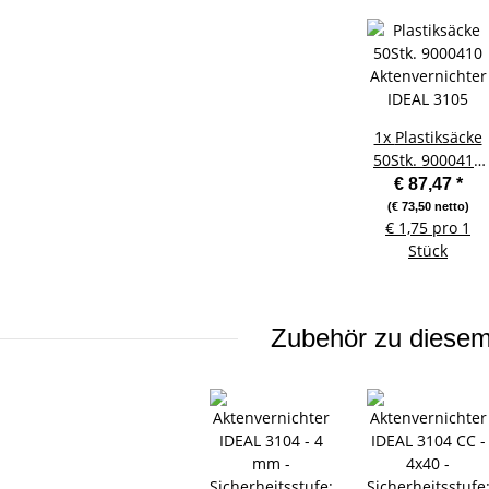
1x
Plastiksäcke
50Stk. 9000410
Aktenvernichter
€ 87,47
*
IDEAL 3105
(€ 73,50 netto)
€ 1,75 pro 1
Stück
Zubehör zu diesem 