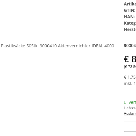
Arti
GTIN:
HAN:
Kateg
Herste
90004
€ 
(€ 73,5
€ 1,75
inkl. 
ver
Lieferz
Auslan