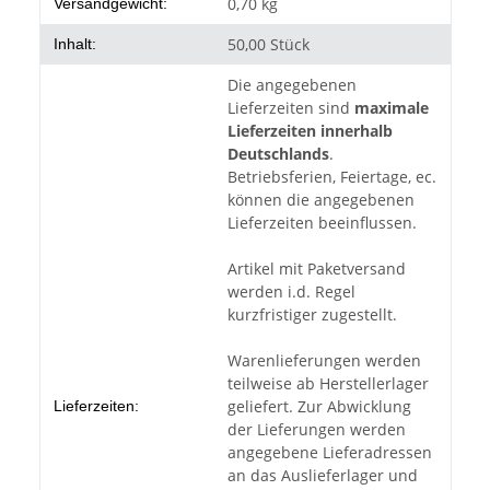
Produkteigenschaft
Wert
0,70 kg
Versandgewicht:
50,00 Stück
Inhalt:
Die angegebenen
Lieferzeiten sind
maximale
Lieferzeiten innerhalb
Deutschlands
.
Betriebsferien, Feiertage, ec.
können die angegebenen
Lieferzeiten beeinflussen.
Artikel mit Paketversand
werden i.d. Regel
kurzfristiger zugestellt.
Warenlieferungen werden
teilweise ab Herstellerlager
geliefert. Zur Abwicklung
Lieferzeiten:
der Lieferungen werden
angegebene Lieferadressen
an das Auslieferlager und