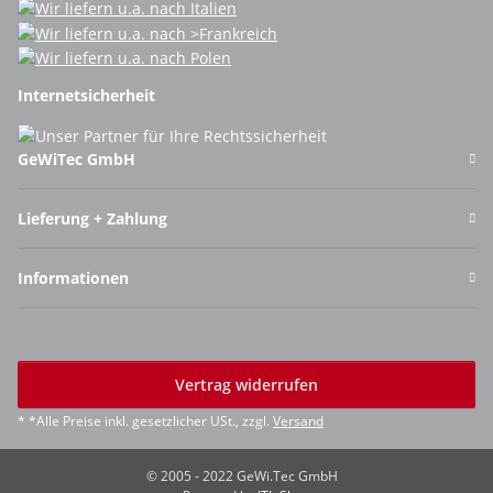
Internetsicherheit
GeWiTec GmbH
Lieferung + Zahlung
Informationen
Vertrag widerrufen
* *Alle Preise inkl. gesetzlicher USt., zzgl.
Versand
© 2005 - 2022 GeWi.Tec GmbH