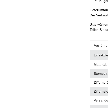
Bügel
Lieferumfan
Der Verkaufs
Bitte wählen
Teilen Sie 
Produkt
Wert
Ausführu
Einsatzb
Material:
Stempelr
Zifferngr
Ziffernste
Versandg