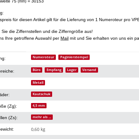
weite 75
=
30153
(mm)
g:
preis für diesen Artikel gilt für die Lieferung von 1 Numeroteur pro VP
 Sie die Ziffernstellen und die Zifferngröße aus!
uns Ihre getroffene Auswahl per
Mail
mit und Sie erhalten von uns ein 
eigenschaft
Numeroteur
Paginierstempel
ng:
Büro
Empfang
Lager
Versand
ereiche:
Metall
Kautschuk
äder:
4,5 mm
öße (Zg):
mehr als ...
llen (Zs):
0,60 kg
ewicht: