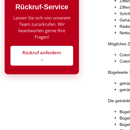
Ziffe
Rückruf-Service
Ziffe
Schrif
Lassen Sie sich von unserem
Gehäu
Team zurückrufen. Wir
Räder
beantworten gerne Ihre
Netto
Fragen!
Mögliches 
Rückruf anfordern
Colo
→
Colo
Bügelweite
geträ
geträ
Die getränk
Bügel
Bügel
Bügel