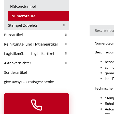
Hülsenstempel
Numeroteure
Stempel Zubehör
Beschreib
Büroartikel
Numeroteu
Reinigungs- und Hygieneartikel
Beschreibu
Logistikmöbel - Logistikartikel
beson
Aktenvernichter
schne
Sonderartikel
genau
inkl.
give aways - Gratisgeschenke
Technische 
Stem
Schal
Autom