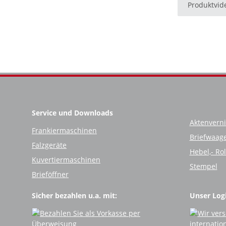
Produktvid
Service und Downloads
Aktenverni
Frankiermaschinen
Briefwaag
Falzgeräte
Hebel,- Ro
Kuvertiermaschinen
Stempel
Brieföffner
Sicher bezahlen u.a. mit:
Unser Logi