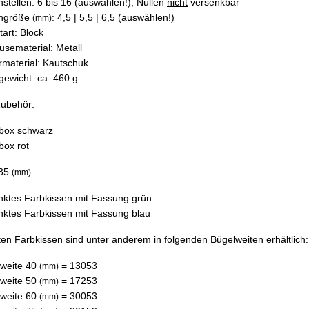
rnstellen: 6 bis 16 (auswählen!), Nullen
nicht
versenkbar
rngröße
: 4,5 | 5,5 | 6,5 (auswählen!)
(mm)
tart: Block
sematerial: Metall
material: Kautschuk
gewicht: ca. 460 g
Zubehör:
rbox
schwarz
rbox
rot
 35
(mm)
nktes Farbkissen mit Fassung
grün
nktes Farbkissen mit Fassung
blau
ten Farbkissen sind unter anderem in folgenden Bügelweiten erhältlich:
weite 40
=
13053
(mm)
weite 50
=
17253
(mm)
weite 60
=
30053
(mm)