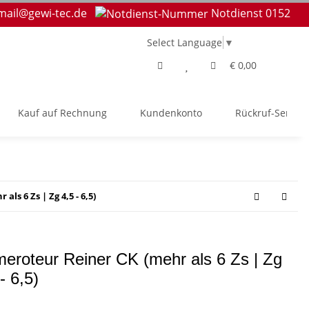
mail@gewi-tec.de
Notdienst 0152
Select Language
▼
€ 0,00
Kauf auf Rechnung
Kundenkonto
Rückruf-Service
s 6 Zs | Zg 4,5 - 6,5)
eroteur Reiner CK (mehr als 6 Zs | Zg
- 6,5)