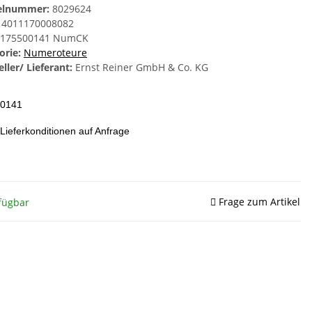
kelnummer:
8029624
4011170008082
175500141 NumCK
orie:
Numeroteure
ller/ Lieferant:
Ernst Reiner GmbH & Co. KG
0141
 Lieferkonditionen auf Anfrage
Frage zum Artikel
fügbar