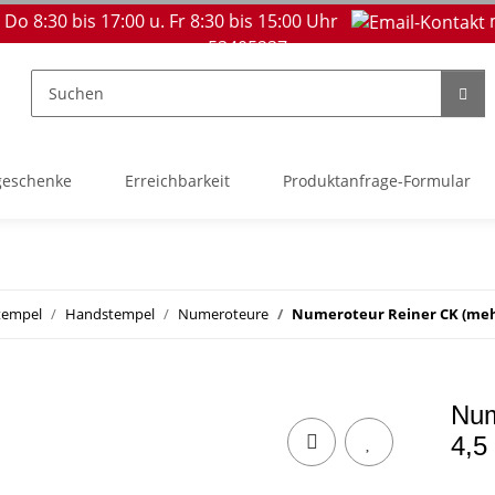
 Do 8:30 bis 17:00 u. Fr 8:30 bis 15:00 Uhr
53405237
geschenke
Erreichbarkeit
Produktanfrage-Formular
tempel
Handstempel
Numeroteure
Numeroteur Reiner CK (mehr al
Num
4,5 