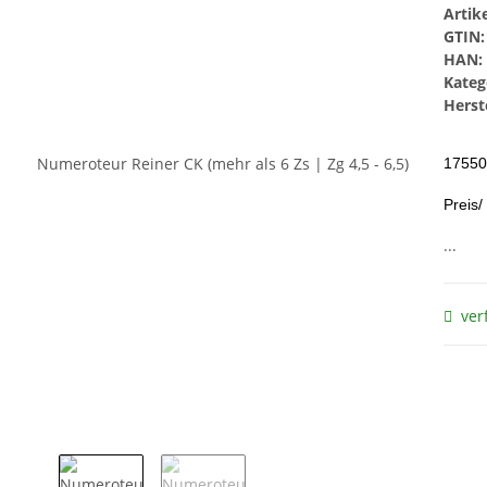
Arti
GTIN:
HAN:
Kateg
Herste
17550
Preis/
...
ver