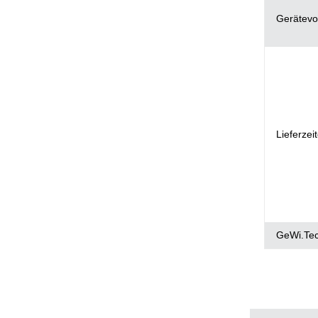
Gerätevo
Lieferzei
GeWi.Te