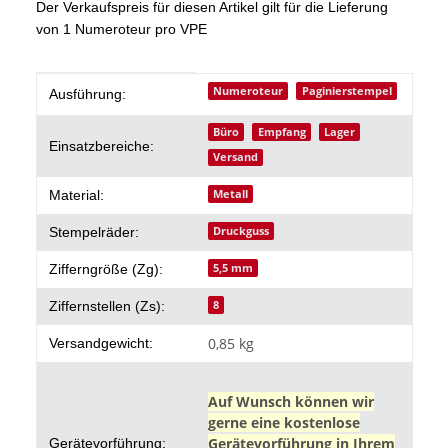
Der Verkaufspreis für diesen Artikel gilt für die Lieferung
von 1 Numeroteur pro VPE
Produkteigenschaft
Wert
Numeroteur
Paginierstempel
Ausführung:
Büro
Empfang
Lager
Einsatzbereiche:
Versand
Metall
Material:
Druckguss
Stempelräder:
5,5 mm
Zifferngröße (Zg):
8
Ziffernstellen (Zs):
0,85 kg
Versandgewicht:
Auf Wunsch können wir
gerne eine kostenlose
Gerätevorführung in Ihrem
Gerätevorführung: