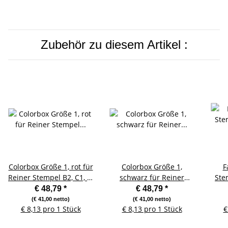
Zubehör zu diesem Artikel :
Colorbox Größe 1, rot für
Colorbox Größe 1,
F
Reiner Stempel B2, C1, C,
schwarz für Reiner
Ste
CS, CK, 69/a
Stempel B2, C1, C, CS,
für B
€ 48,79
*
€ 48,79
*
CK, 69/a
(€ 41,00 netto)
(€ 41,00 netto)
€ 8,13 pro 1 Stück
€ 8,13 pro 1 Stück
€