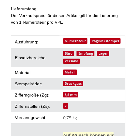
Lieferumfang:
Der Verkaufspreis für diesen Artikel gilt für die Lieferung
von 1 Numeroteur pro VPE
Produkteigenschaft
Wert
Numeroteur
Paginierstempel
Ausführung:
Büro
Empfang
Lager
Einsatzbereiche:
Versand
Metall
Material:
Druckguss
Stempelräder:
3,5 mm
Zifferngröße (Zg):
7
Ziffernstellen (Zs):
0,75 kg
Versandgewicht:
Auf Wunsch können wir