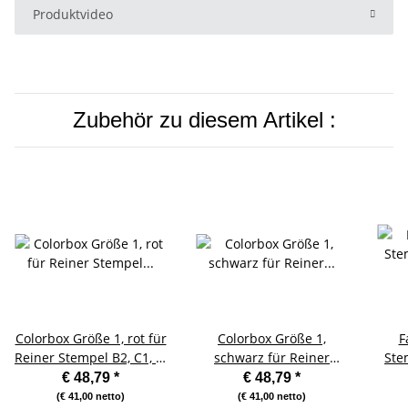
Produktvideo
Zubehör zu diesem Artikel :
Colorbox Größe 1, rot für
Colorbox Größe 1,
F
Reiner Stempel B2, C1, C,
schwarz für Reiner
Ste
CS, CK, 69/a
Stempel B2, C1, C, CS,
für B
€ 48,79
*
€ 48,79
*
CK, 69/a
(€ 41,00 netto)
(€ 41,00 netto)