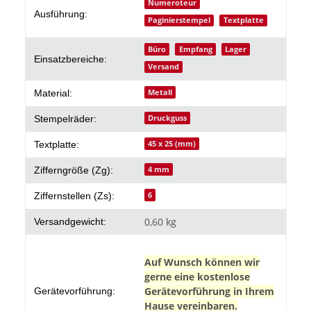
Produkteigenschaft
Wert
Numeroteur
Ausführung:
Paginierstempel
Textplatte
Büro
Empfang
Lager
Einsatzbereiche:
Versand
Metall
Material:
Druckguss
Stempelräder:
45 x 25 (mm)
Textplatte:
4 mm
Zifferngröße (Zg):
6
Ziffernstellen (Zs):
0,60 kg
Versandgewicht:
Auf Wunsch können wir
gerne eine kostenlose
Gerätevorführung in Ihrem
Gerätevorführung:
Hause vereinbaren.