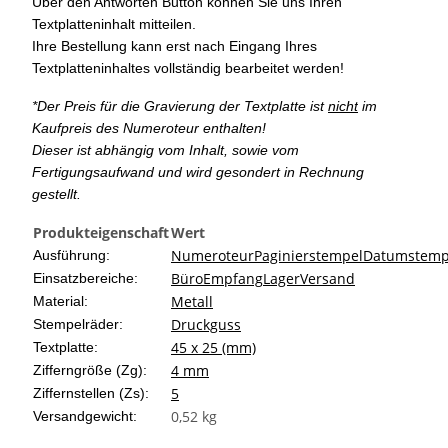
Über den Antworten Button können Sie uns Ihren
Textplatteninhalt mitteilen.
Ihre Bestellung kann erst nach Eingang Ihres
Textplatteninhaltes vollständig bearbeitet werden!
*Der Preis für die Gravierung der Textplatte ist
nicht
im
Kaufpreis des Numeroteur enthalten!
Dieser ist abhängig vom Inhalt, sowie vom
Fertigungsaufwand und wird gesondert in Rechnung
gestellt.
Produkteigenschaft
Wert
Numeroteur
Paginierstempel
Datumstemp
Ausführung:
Büro
Empfang
Lager
Versand
Einsatzbereiche:
Metall
Material:
Druckguss
Stempelräder:
45 x 25 (mm)
Textplatte:
4 mm
Zifferngröße (Zg):
5
Ziffernstellen (Zs):
0,52 kg
Versandgewicht: