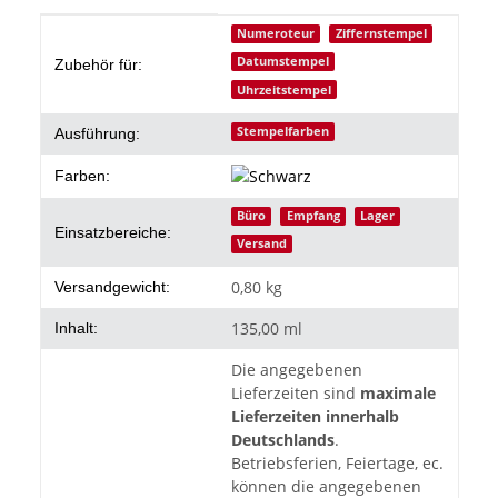
Produkteigenschaft
Wert
Numeroteur
Ziffernstempel
Datumstempel
Zubehör für:
Uhrzeitstempel
Stempelfarben
Ausführung:
Farben:
Büro
Empfang
Lager
Einsatzbereiche:
Versand
0,80 kg
Versandgewicht:
135,00 ml
Inhalt:
Die angegebenen
Lieferzeiten sind
maximale
Lieferzeiten innerhalb
Deutschlands
.
Betriebsferien, Feiertage, ec.
können die angegebenen