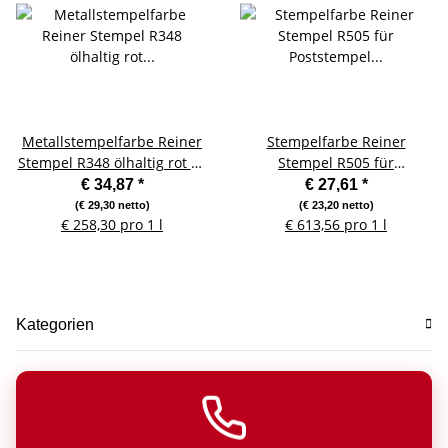
Metallstempelfarbe Reiner
Stempelfarbe Reiner
Stempel R348 ölhaltig rot 45
Stempel R505 für
ml 3 Stück
Poststempel schwarz
€ 34,87
*
€ 27,61
*
(€ 29,30 netto)
(€ 23,20 netto)
€ 258,30 pro 1 l
€ 613,56 pro 1 l
Kategorien