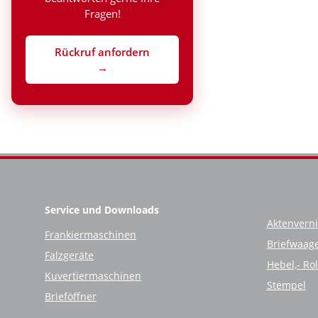
Fragen!
Rückruf anfordern
→
Service und Downloads
Aktenverni
Frankiermaschinen
Briefwaag
Falzgeräte
Hebel,- Ro
Kuvertiermaschinen
Stempel
Brieföffner