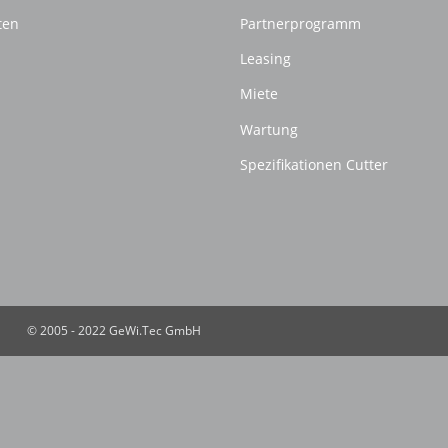
ten
Partnerprogramm
Leasing
Miete
Wartung
Spezifikationen Cutter
© 2005 - 2022 GeWi.Tec GmbH