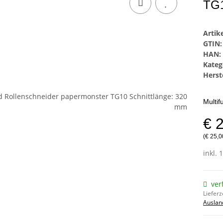
TG1
Arti
GTIN:
HAN:
Kateg
Herste
Multif
€ 
(€ 25,0
inkl. 
ver
Lieferz
Auslan