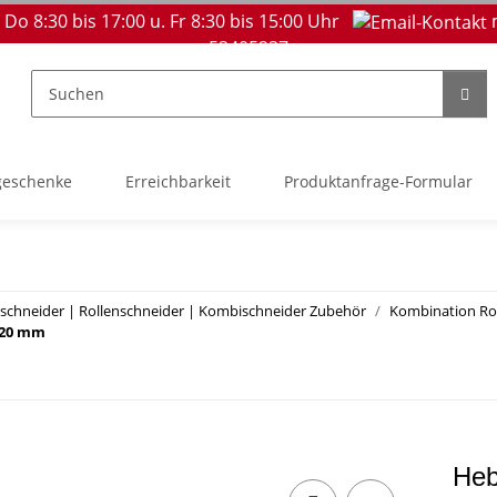
 Do 8:30 bis 17:00 u. Fr 8:30 bis 15:00 Uhr
53405237
geschenke
Erreichbarkeit
Produktanfrage-Formular
schneider | Rollenschneider | Kombischneider Zubehör
Kombination Ro
320 mm
Heb