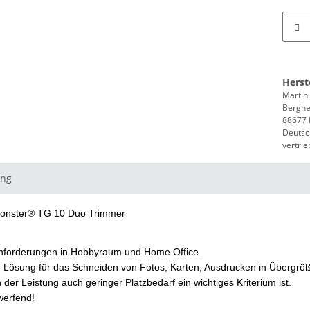
Herst
Martin
Berghe
88677 
Deutsc
vertri
ung
onster® TG 10 Duo Trimmer
e Anforderungen in Hobbyraum und Home Office.
e Lösung für das Schneiden von Fotos, Karten, Ausdrucken in Übergr
der Leistung auch geringer Platzbedarf ein wichtiges Kriterium ist.
werfend!