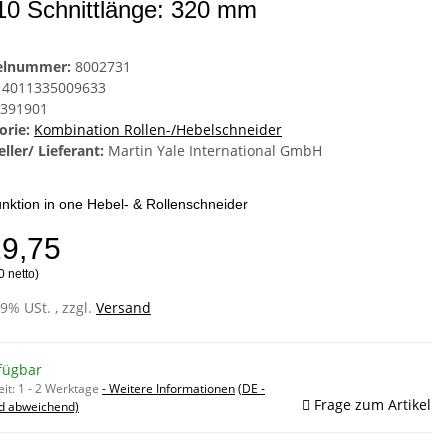
0 Schnittlänge: 320 mm
kelnummer:
8002731
4011335009633
391901
orie:
Kombination Rollen-/Hebelschneider
ller/ Lieferant:
Martin Yale International GmbH
unktion in one Hebel- & Rollenschneider
29,75
0 netto)
19% USt. , zzgl.
Versand
fügbar
eit:
1 - 2 Werktage
- Weitere Informationen
(DE -
Frage zum Artikel
d abweichend)