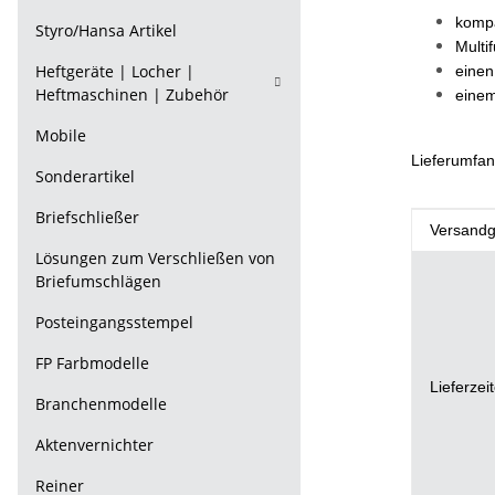
kompa
Styro/Hansa Artikel
Multi
Heftgeräte | Locher |
einen
Heftmaschinen | Zubehör
einem
Mobile
Lieferumfang
Sonderartikel
Briefschließer
Produkt
Wert
Versandg
Lösungen zum Verschließen von
Briefumschlägen
Posteingangsstempel
FP Farbmodelle
Lieferzei
Branchenmodelle
Aktenvernichter
Reiner