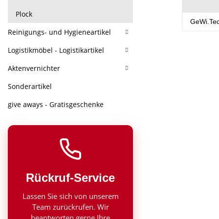
Plock
GeWi.Te
Reinigungs- und Hygieneartikel
Logistikmöbel - Logistikartikel
Aktenvernichter
Sonderartikel
give aways - Gratisgeschenke
Rückruf-Service
Lassen Sie sich von unserem
Team zurückrufen. Wir
beantworten gerne Ihre