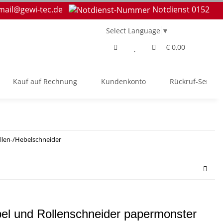
mail@gewi-tec.de
Notdienst 0152
Select Language
▼
€ 0,00
Kauf auf Rechnung
Kundenkonto
Rückruf-Service
llen-/Hebelschneider
el und Rollenschneider papermonster