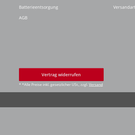
Batterieentsorgung
Versandar
AGB
Vertrag widerrufen
* *Alle Preise inkl. gesetzlicher USt., zzgl.
Versand