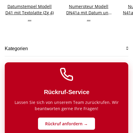
Datumstempel Modell
Numeroteur Modell
Nu
D41 mit Textplatte (Zg 4)
DN41a mit Datum und
N41a 
...
Textplatte (Zs 5 | Zg 4)
...
| Z
Kategorien
Rückruf-Service
Lassen Sie sich von unserem Team zurückrufen. Wir
beantworten gerne Ihre Fragen!
Rückruf anfordern →