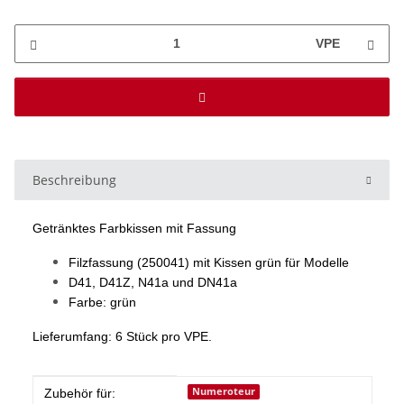
VPE
Beschreibung
Getränktes Farbkissen mit Fassung
Filzfassung (250041) mit Kissen grün für Modelle
D41, D41Z, N41a und DN41a
Farbe: grün
Lieferumfang: 6 Stück pro VPE.
Produkteigenschaft
Wert
Numeroteur
Zubehör für: