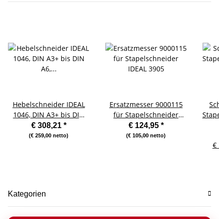
Hebelschneider IDEAL
Ersatzmesser 9000115
Sch
1046, DIN A3+ bis DIN
für Stapelschneider
Stap
A6, Schnittlänge: 460
IDEAL 3905
€ 308,21
*
€ 124,95
*
mm
(€ 259,00 netto)
(€ 105,00 netto)
€ 
Kategorien