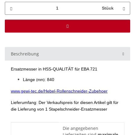
Stück
Beschreibung
Ersatzmesser in HSS-QUALITÄT für EBA 721
Länge
: 840
(mm)
www.gewi-tec.de/Hebel-Rollenschneider-Zubehoer
Lieferumfang: Der Verkaufspreis für diesen Artikel gilt für
die Lieferung von 1 Stapelschneider-Ersatzmesser
Produkteigenschaft
Wert
Die angegebenen
Lieferzeiten sind
maximale